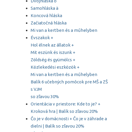
Dvojhláska ô
Samohláska ä
Koncová hláska
Začiatočná hláska
Mi van a kertben és a műhelyben
Évszakok +
Hol élnek az állatok +
Mit eszünk és iszunk +
Zöldség és gyümölcs +
Közlekedési eszközök +
Mi van a kertben és a műhelyben
Balík 6 učebných pomôcok pre MŠ a ZŠ
s VJM
so zľavou 30%
Orientácia v priestore: Kde to je? +
Kroková hra | Balík so zľavou 20%
Čo je v domácnosti + Čo je v záhrade a
dielni | Balík so zľavou 20%