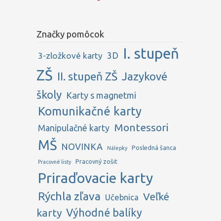
Značky pomôcok
I. stupeň
3D
3-zložkové karty
ZŠ
II. stupeň ZŠ
Jazykové
školy
Karty s magnetmi
Komunikačné karty
Montessori
Manipulačné karty
MŠ
NOVINKA
Posledná šanca
Nálepky
Pracovný zošit
Pracovné listy
Priraďovacie karty
Rýchla zľava
Veľké
Učebnica
karty
Výhodné balíky