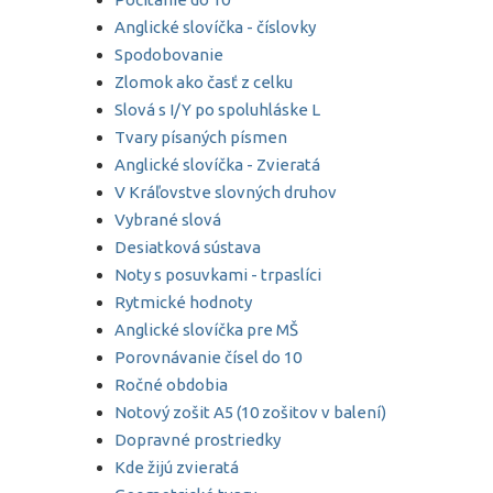
Anglické slovíčka - číslovky
Spodobovanie
Zlomok ako časť z celku
Slová s I/Y po spoluhláske L
Tvary písaných písmen
Anglické slovíčka - Zvieratá
V Kráľovstve slovných druhov
Vybrané slová
Desiatková sústava
Noty s posuvkami - trpaslíci
Rytmické hodnoty
Anglické slovíčka pre MŠ
Porovnávanie čísel do 10
Ročné obdobia
Notový zošit A5 (10 zošitov v balení)
Dopravné prostriedky
Kde žijú zvieratá