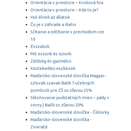
Orientácia v priestore – Kroková hra
Orientácia v priestore – Kde to je?
Hol élnek az állatok
Čo je v záhrade a dielni
Sčítanie a odčítanie s prechodom cez
10
Évszakok
Mit eszünk és iszunk
Zöldség és gyümölcs
Közlekedési eszközök
Maďarsko-slovenské slovíčka Magyar-
szlovák szavak Balík 7 učebných
pomôcok pre ZŠ so zľavou 25%
Skloňovanie podstatných mien – pády +
vzory | Balík so zľavou 20%
Maďarsko-slovenské slovíčka - Číslovky
Maďarsko-slovenské slovíčka -
Zvieratá