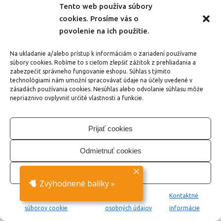
Tento web používa súbory
PomockyPreDeti.sk
cookies. Prosíme vás o
na Instagrame
povolenie na ich použitie.
Na ukladanie a/alebo prístup k informáciám o zariadení používame
súbory cookies. Robíme to s cieľom zlepšiť zážitok z prehliadania a
Novinky e-mailom
zabezpečiť správneho fungovanie eshopu. Súhlas s týmito
technológiami nám umožní spracovávať údaje na účely uvedené v
Chcete sa dozvedieť o novinkách medzi
zásadách používania cookies. Nesúhlas alebo odvolanie súhlasu môže
prvými? Zadajte Vašu e-mailovú adresu a
nepriaznivo ovplyvniť určité vlastnosti a funkcie.
my Vás budeme o všetkom pravidelne
informovať.
Prijať cookies
E-mailová adresa
Odmietnuť cookies
Vlastné nastavenie
Zaškrtnutím tohto políčka vyjadrujem svoj
súhlas
Zvýhodnené balíky
»
so spracovaním osobných údajov
.
Zásady používania
Ochrana
Kontaktné
súborov cookie
osobných údajov
informácie
Odoslať