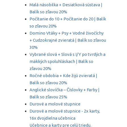
Malá násobilka + Desiatková sústava |
Balík so zľavou 20%
Počítanie do 10 + Počítanie do 20 | Balík
so zľavou 20%
Domino Vtáky + Psy + Vodné živočíchy
+ Cudzokrajné zvieratá | Balík so zľavou
30%
Vybrané slová + Slová s I/Y po tvrdých a
mäkkých spoluhláskach | Balík so
zľavou 20%
Ročné obdobia + Kde žijú zvieratá |
Balík so zľavou 20%
Anglické slovíčka – Číslovky + Farby |
Balík so zľavou 25%
Durové a molové stupnice
Durové a molové stupnice - 2x karty,
16x dvojdielna učebnica
Učebnice a karty pre celú triedu.