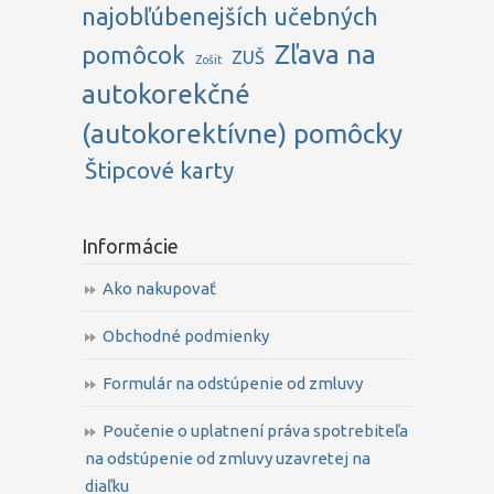
najobľúbenejších učebných
Zľava na
pomôcok
ZUŠ
Zošit
autokorekčné
(autokorektívne) pomôcky
Štipcové karty
Informácie
Ako nakupovať
Obchodné podmienky
Formulár na odstúpenie od zmluvy
Poučenie o uplatnení práva spotrebiteľa
na odstúpenie od zmluvy uzavretej na
diaľku