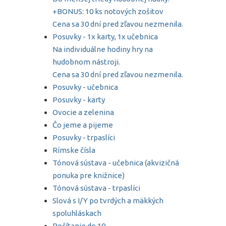
+BONUS: 10 ks notových zošitov
Cena sa 30 dní pred zľavou nezmenila.
Posuvky - 1x karty, 1x učebnica
Na individuálne hodiny hry na
hudobnom nástroji.
Cena sa 30 dní pred zľavou nezmenila.
Posuvky - učebnica
Posuvky - karty
Ovocie a zelenina
Čo jeme a pijeme
Posuvky - trpaslíci
Rímske čísla
Tónová sústava - učebnica (akvizičná
ponuka pre knižnice)
Tónová sústava - trpaslíci
Slová s I/Y po tvrdých a mäkkých
spoluhláskach
Počítanie do 10