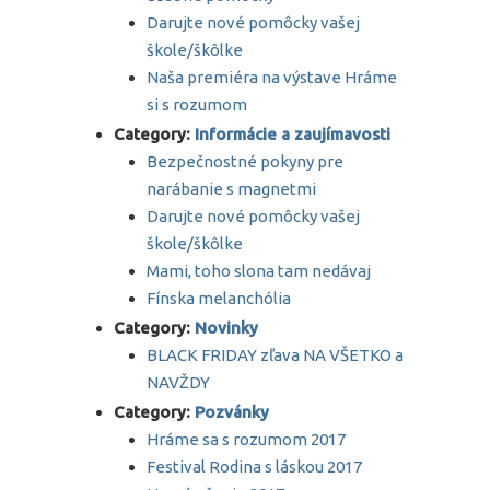
Darujte nové pomôcky vašej
škole/škôlke
Naša premiéra na výstave Hráme
si s rozumom
Category:
Informácie a zaujímavosti
Bezpečnostné pokyny pre
narábanie s magnetmi
Darujte nové pomôcky vašej
škole/škôlke
Mami, toho slona tam nedávaj
Fínska melanchólia
Category:
Novinky
BLACK FRIDAY zľava NA VŠETKO a
NAVŽDY
Category:
Pozvánky
Hráme sa s rozumom 2017
Festival Rodina s láskou 2017