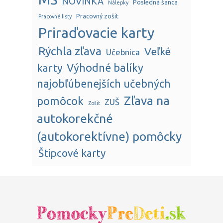
NOVINKA
Posledná šanca
Nálepky
Pracovný zošit
Pracovné listy
Priraďovacie karty
Rýchla zľava
Veľké
Učebnica
karty
Výhodné balíky
najobľúbenejších učebných
Zľava na
pomôcok
ZUŠ
Zošit
autokorekčné
(autokorektívne) pomôcky
Štipcové karty