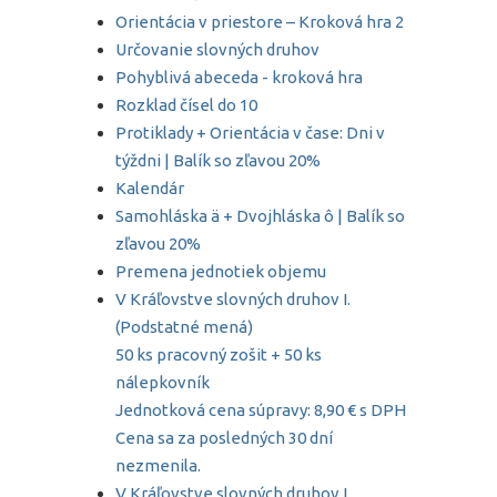
Orientácia v priestore – Kroková hra 2
Určovanie slovných druhov
Pohyblivá abeceda - kroková hra
Rozklad čísel do 10
Protiklady + Orientácia v čase: Dni v
týždni | Balík so zľavou 20%
Kalendár
Samohláska ä + Dvojhláska ô | Balík so
zľavou 20%
Premena jednotiek objemu
V Kráľovstve slovných druhov I.
(Podstatné mená)
50 ks pracovný zošit + 50 ks
nálepkovník
Jednotková cena súpravy: 8,90 € s DPH
Cena sa za posledných 30 dní
nezmenila.
V Kráľovstve slovných druhov I.