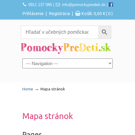
0911 137 086
|
info@pomockypredeti.sk
|
|
|
Prihlásenie
Registrácia
Košík:
0,00
€
( 0 )
Navigation
→
Home
Mapa stránok
Mapa stránok
Pages