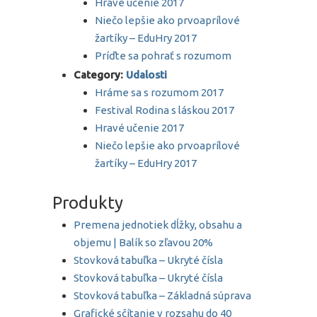
Hravé učenie 2017
Niečo lepšie ako prvoaprílové
žartíky – EduHry 2017
Príďte sa pohrať s rozumom
Category:
Udalosti
Hráme sa s rozumom 2017
Festival Rodina s láskou 2017
Hravé učenie 2017
Niečo lepšie ako prvoaprílové
žartíky – EduHry 2017
Produkty
Premena jednotiek dĺžky, obsahu a
objemu | Balík so zľavou 20%
Stovková tabuľka – Ukryté čísla
Stovková tabuľka – Ukryté čísla
Stovková tabuľka – Základná súprava
Grafické sčítanie v rozsahu do 40