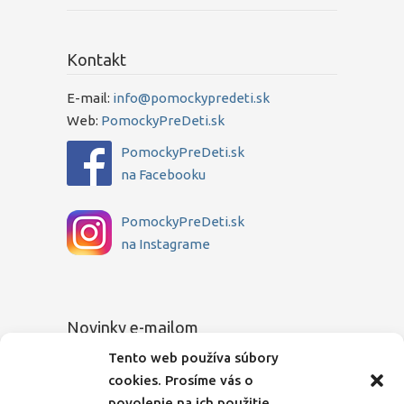
Kontakt
E-mail:
info@pomockypredeti.sk
Web:
PomockyPreDeti.sk
PomockyPreDeti.sk
na Facebooku
PomockyPreDeti.sk
na Instagrame
Novinky e-mailom
Tento web používa súbory
Chcete sa dozvedieť o novinkách medzi
cookies. Prosíme vás o
prvými? Zadajte Vašu e-mailovú adresu a
povolenie na ich použitie.