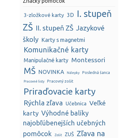
Značky pomôcok
I. stupeň
3D
3-zložkové karty
ZŠ
II. stupeň ZŠ
Jazykové
školy
Karty s magnetmi
Komunikačné karty
Montessori
Manipulačné karty
MŠ
NOVINKA
Posledná šanca
Nálepky
Pracovný zošit
Pracovné listy
Priraďovacie karty
Rýchla zľava
Veľké
Učebnica
karty
Výhodné balíky
najobľúbenejších učebných
Zľava na
pomôcok
ZUŠ
Zošit