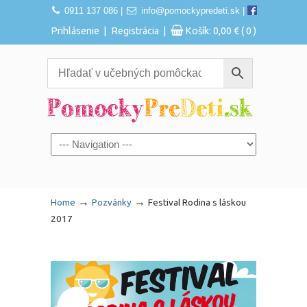
0911 137 086
|
info@pomockypredeti.sk
|
|
|
Prihlásenie
Registrácia
Košík:
0,00
€
( 0 )
Navigation
→
→
Home
Pozvánky
Festival Rodina s láskou
2017