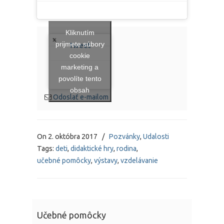
Kliknutím
prijmete súbory
Tweet
cookie
marketing a
povolíte tento
obsah
Odoslať e-mailom
On
2. októbra 2017
/
Pozvánky
,
Udalosti
Tags:
deti
,
didaktické hry
,
rodina
,
učebné pomôcky
,
výstavy
,
vzdelávanie
Učebné pomôcky