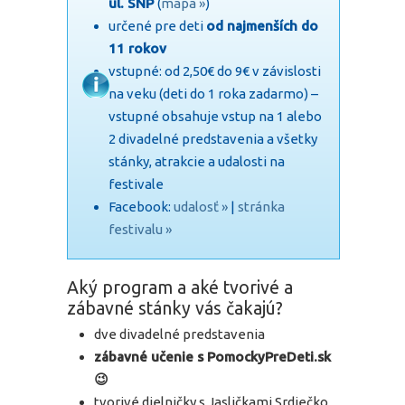
ul. SNP
(
mapa »
)
určené pre deti
od najmenších do
11 rokov
vstupné: od 2,50€ do 9€ v závislosti
na veku (deti do 1 roka zadarmo) –
vstupné obsahuje vstup na 1 alebo
2 divadelné predstavenia a všetky
stánky, atrakcie a udalosti na
festivale
Facebook:
udalosť »
|
stránka
festivalu »
Aký program a aké tvorivé a
zábavné stánky vás čakajú?
dve divadelné predstavenia
zábavné učenie s PomockyPreDeti.sk
😉
tvorivé dielničky s Jasličkami Srdiečko,