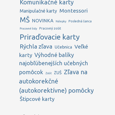
Komunikačné karty
Montessori
Manipulačné karty
MŠ
NOVINKA
Posledná šanca
Nálepky
Pracovný zošit
Pracovné listy
Priraďovacie karty
Rýchla zľava
Veľké
Učebnica
karty
Výhodné balíky
najobľúbenejších učebných
Zľava na
pomôcok
ZUŠ
Zošit
autokorekčné
(autokorektívne) pomôcky
Štipcové karty