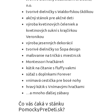
n.o.
tvorivé dielničky s Waldorfskou škôlkou
akčný stánok pre akčné deti
výroba kvetinových čeleniek a
kvetinových sukní s krajčírkou
Veronikou
výroba jesenných dekorácií
tvorivé dielničky so Šopa design
maľovanie na tričká s miestni.sk
Montessori hračkáreň
kútik na čítanie s fluffy vakmi
súťaž s doplnkami Forever
vnímavá cestička pre bosé nohy
hravý kútik s Vnímavými hračkami
…a mnoho ďalšej zábavy
Čo vás čaká v stánku
PomockyPreDeti.sk?