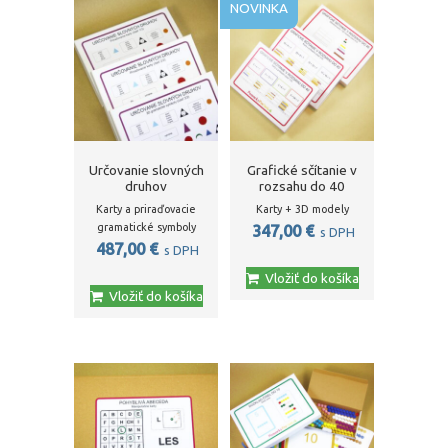
NOVINKA
Určovanie slovných
Grafické sčítanie v
druhov
rozsahu do 40
Karty a priraďovacie
Karty + 3D modely
gramatické symboly
347,00
€
s DPH
487,00
€
s DPH
Vložiť do košíka
Vložiť do košíka