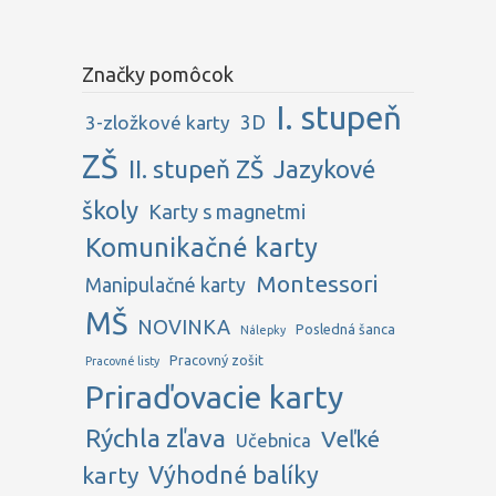
Značky pomôcok
I. stupeň
3D
3-zložkové karty
ZŠ
II. stupeň ZŠ
Jazykové
školy
Karty s magnetmi
Komunikačné karty
Montessori
Manipulačné karty
MŠ
NOVINKA
Posledná šanca
Nálepky
Pracovný zošit
Pracovné listy
Priraďovacie karty
Rýchla zľava
Veľké
Učebnica
karty
Výhodné balíky