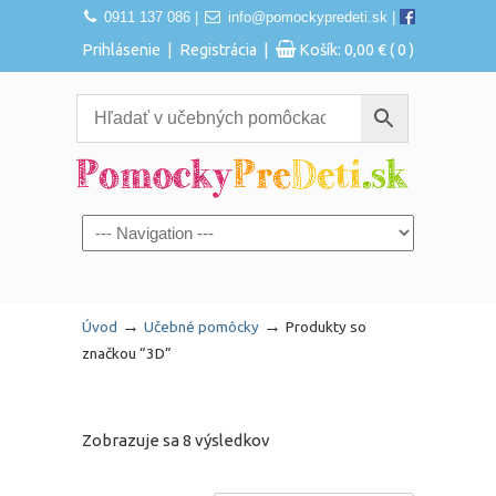
0911 137 086
|
info@pomockypredeti.sk
|
|
|
Prihlásenie
Registrácia
Košík:
0,00
€
( 0 )
Navigation
→
→
Úvod
Učebné pomôcky
Produkty so
značkou “3D”
Zobrazuje sa 8 výsledkov