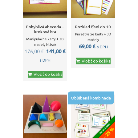
Pohyblivá abeceda –
Rozklad čísel do 10
kroková hra
Priraďovacie karty + 3D
Manipulačné karty + 3D
modely
modely hlások
69,00
€
s DPH
Pôvodná
Aktuálna
176,00
€
141,00
€
cena
cena
s DPH
Vložiť do košíka
bola:
je:
Vložiť do košíka
176,00 €.
141,00 €.
Obľúbená kombinácia