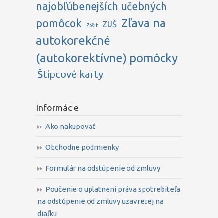
najobľúbenejších učebných
Zľava na
pomôcok
ZUŠ
Zošit
autokorekčné
(autokorektívne) pomôcky
Štipcové karty
Informácie
Ako nakupovať
Obchodné podmienky
Formulár na odstúpenie od zmluvy
Poučenie o uplatnení práva spotrebiteľa
na odstúpenie od zmluvy uzavretej na
diaľku