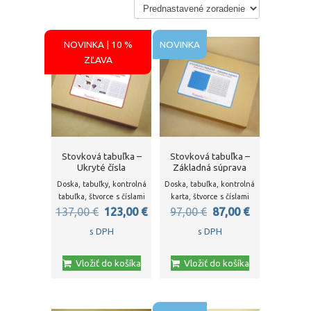
NOVINKA | 10 %
NOVINKA
ZĽAVA
Stovková tabuľka –
Stovková tabuľka –
Ukryté čísla
Základná súprava
Doska, tabuľky, kontrolná
Doska, tabuľka, kontrolná
tabuľka, štvorce s číslami
karta, štvorce s číslami
Pôvodná
Aktuálna
Pôvodná
Aktuálna
137,00
€
123,00
€
97,00
€
87,00
€
cena
cena
cena
cena
s DPH
s DPH
bola:
je:
bola:
je:
Vložiť do košíka
Vložiť do košíka
137,00 €.
123,00 €.
97,00 €.
87,00 €.