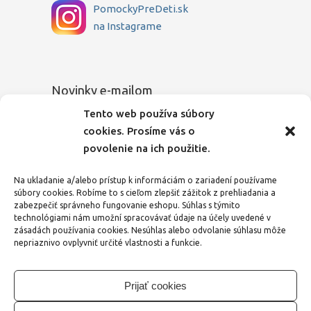
PomockyPreDeti.sk
na Instagrame
Novinky e-mailom
Tento web používa súbory
Chcete sa dozvedieť o novinkách medzi
cookies. Prosíme vás o
prvými? Zadajte Vašu e-mailovú adresu a
povolenie na ich použitie.
my Vás budeme o všetkom pravidelne
informovať.
Na ukladanie a/alebo prístup k informáciám o zariadení používame
súbory cookies. Robíme to s cieľom zlepšiť zážitok z prehliadania a
E-mailová adresa
zabezpečiť správneho fungovanie eshopu. Súhlas s týmito
technológiami nám umožní spracovávať údaje na účely uvedené v
zásadách používania cookies. Nesúhlas alebo odvolanie súhlasu môže
nepriaznivo ovplyvniť určité vlastnosti a funkcie.
Zaškrtnutím tohto políčka vyjadrujem svoj
súhlas
so spracovaním osobných údajov
.
Prijať cookies
Odoslať