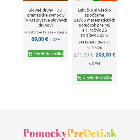
Slovné druhy – 3D
Ľahučko si všetko
gramatické symboly
spočítame
(V Kráľovstve slovných
Balík 5 matematických
druhov)
pomôcok pre MŠ
a 1. ročník ZŠ
Priestorové telesá + stojan
so zľavou 25%
69,00
€
s DPH
244 kariet | Zľava do
31.8.2026
Vložiť do košíka
Pôvodná
Aktuálna
271,00
€
203,00
€
cena
cena
s DPH
bola:
je:
Vložiť do košíka
271,00 €.
203,00 €.