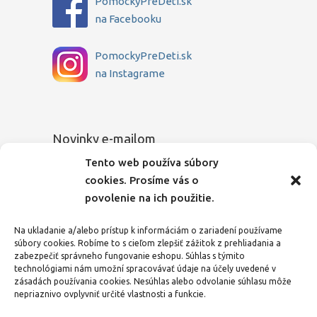
PomockyPreDeti.sk
na Facebooku
PomockyPreDeti.sk
na Instagrame
Novinky e-mailom
Tento web používa súbory
Chcete sa dozvedieť o novinkách medzi
cookies. Prosíme vás o
prvými? Zadajte Vašu e-mailovú adresu a
povolenie na ich použitie.
my Vás budeme o všetkom pravidelne
informovať.
Na ukladanie a/alebo prístup k informáciám o zariadení používame
súbory cookies. Robíme to s cieľom zlepšiť zážitok z prehliadania a
E-mailová adresa
zabezpečiť správneho fungovanie eshopu. Súhlas s týmito
technológiami nám umožní spracovávať údaje na účely uvedené v
zásadách používania cookies. Nesúhlas alebo odvolanie súhlasu môže
nepriaznivo ovplyvniť určité vlastnosti a funkcie.
Zaškrtnutím tohto políčka vyjadrujem svoj
súhlas