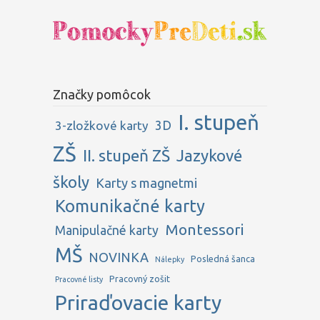
Značky pomôcok
I. stupeň
3D
3-zložkové karty
ZŠ
II. stupeň ZŠ
Jazykové
školy
Karty s magnetmi
Komunikačné karty
Montessori
Manipulačné karty
MŠ
NOVINKA
Posledná šanca
Nálepky
Pracovný zošit
Pracovné listy
Priraďovacie karty