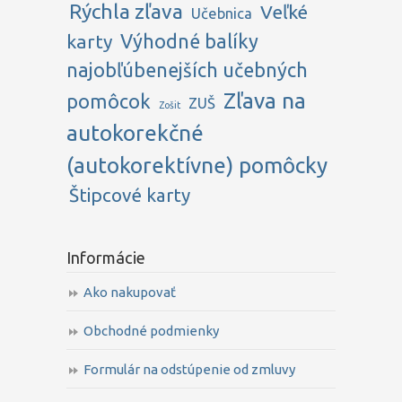
Rýchla zľava
Veľké
Učebnica
karty
Výhodné balíky
najobľúbenejších učebných
Zľava na
pomôcok
ZUŠ
Zošit
autokorekčné
(autokorektívne) pomôcky
Štipcové karty
Informácie
Ako nakupovať
Obchodné podmienky
Formulár na odstúpenie od zmluvy