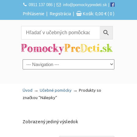
0911 137 086
|
info@pomockypredeti.sk
|
|
|
Prihlásenie
Registrácia
Košík:
0,00
€
( 0 )
Navigation
→
→
Úvod
Učebné pomôcky
Produkty so
značkou “Nálepky”
Zobrazený jediný výsledok