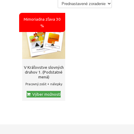
Mimoriadna zľava 30
%
V Kráľovstve slovných
druhov 1. (Podstatné
mená)
Pracovný zošit + nálepky
Výber možností