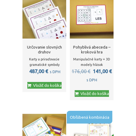
Určovanie slovných
Pohyblivá abeceda –
druhov
kroková hra
Karty a priraďovacie
Manipulačné karty + 3D
gramatické symboly
modely hlások
Pôvodná
Aktuálna
487,00
€
176,00
€
141,00
€
s DPH
cena
cena
s DPH
Vložiť do košíka
bola:
je:
Vložiť do košíka
176,00 €.
141,00 €.
Obľúbená kombinácia