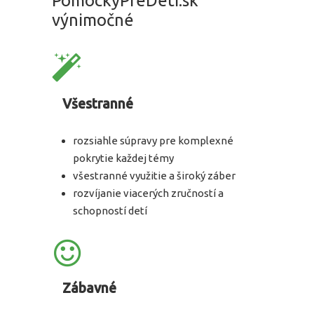
PomockyPreDeti.sk
výnimočné
Všestranné
rozsiahle súpravy pre komplexné
pokrytie každej témy
všestranné využitie a široký záber
rozvíjanie viacerých zručností a
schopností detí
Zábavné