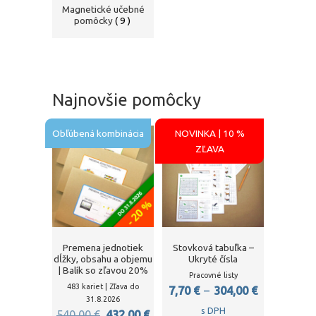
Magnetické učebné
pomôcky
(9)
Najnovšie pomôcky
Obľúbená kombinácia
NOVINKA | 10 %
ZĽAVA
Premena jednotiek
Stovková tabuľka –
dĺžky, obsahu a objemu
Ukryté čísla
| Balík so zľavou 20%
Pracovné listy
483 kariet | Zľava do
7,70
€
–
304,00
€
31.8.2026
s DPH
Pôvodná
Aktuálna
540,00
€
432,00
€