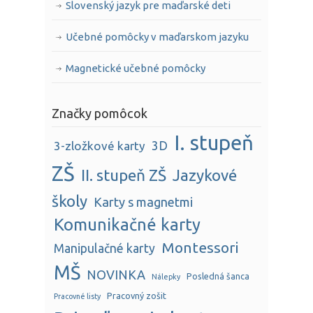
Slovenský jazyk pre maďarské deti
Učebné pomôcky v maďarskom jazyku
Magnetické učebné pomôcky
Značky pomôcok
I. stupeň
3D
3-zložkové karty
ZŠ
II. stupeň ZŠ
Jazykové
školy
Karty s magnetmi
Komunikačné karty
Montessori
Manipulačné karty
MŠ
NOVINKA
Posledná šanca
Nálepky
Pracovný zošit
Pracovné listy