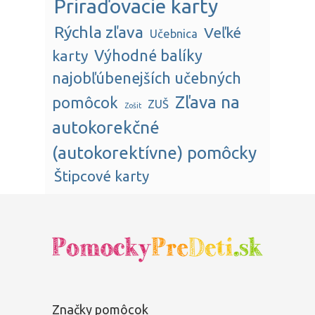
Priraďovacie karty
Rýchla zľava
Veľké
Učebnica
karty
Výhodné balíky
najobľúbenejších učebných
Zľava na
pomôcok
ZUŠ
Zošit
autokorekčné
(autokorektívne) pomôcky
Štipcové karty
Značky pomôcok