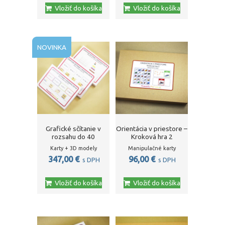
Vložiť do košíka
Vložiť do košíka
137,00 €.
123,00 €.
97,00 €.
87,00 €.
NOVINKA
Grafické sčítanie v
Orientácia v priestore –
rozsahu do 40
Kroková hra 2
Karty + 3D modely
Manipulačné karty
347,00
€
96,00
€
s DPH
s DPH
Vložiť do košíka
Vložiť do košíka