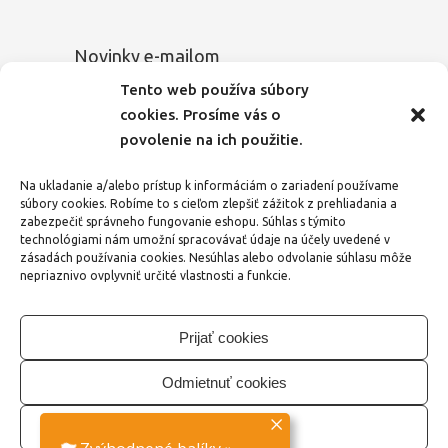
Novinky e-mailom
Tento web používa súbory
Chcete sa dozvedieť o novinkách medzi
cookies. Prosíme vás o
prvými? Zadajte Vašu e-mailovú adresu a
povolenie na ich použitie.
my Vás budeme o všetkom pravidelne
informovať.
Na ukladanie a/alebo prístup k informáciám o zariadení používame
súbory cookies. Robíme to s cieľom zlepšiť zážitok z prehliadania a
E-mailová adresa
zabezpečiť správneho fungovanie eshopu. Súhlas s týmito
technológiami nám umožní spracovávať údaje na účely uvedené v
zásadách používania cookies. Nesúhlas alebo odvolanie súhlasu môže
nepriaznivo ovplyvniť určité vlastnosti a funkcie.
Zaškrtnutím tohto políčka vyjadrujem svoj
súhlas
so spracovaním osobných údajov
.
Prijať cookies
Odoslať
Odmietnuť cookies
Vlastné nastavenie
© 2016 - 2026 PomockyPreDeti.sk
Partneri: