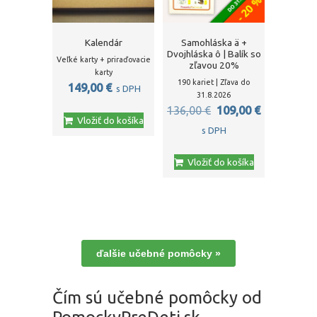
Kalendár
Samohláska ä +
Dvojhláska ô | Balík so
Veľké karty + priraďovacie
zľavou 20%
karty
190 kariet | Zľava do
149,00
€
s DPH
31.8.2026
Pôvodná
Aktuálna
136,00
€
109,00
€
Vložiť do košíka
cena
cena
s DPH
bola:
je:
Vložiť do košíka
136,00 €.
109,00 €.
ďalšie učebné pomôcky »
Čím sú učebné pomôcky od