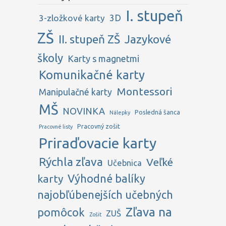
I. stupeň
3D
3-zložkové karty
ZŠ
II. stupeň ZŠ
Jazykové
školy
Karty s magnetmi
Komunikačné karty
Montessori
Manipulačné karty
MŠ
NOVINKA
Posledná šanca
Nálepky
Pracovný zošit
Pracovné listy
Priraďovacie karty
Rýchla zľava
Veľké
Učebnica
karty
Výhodné balíky
najobľúbenejších učebných
Zľava na
pomôcok
ZUŠ
Zošit