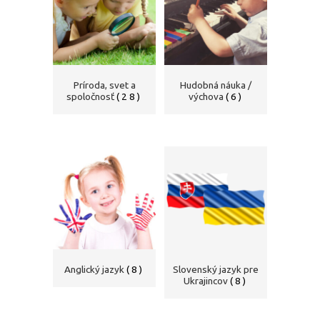
Príroda, svet a
Hudobná náuka /
spoločnosť
(28)
výchova
(6)
Anglický jazyk
(8)
Slovenský jazyk pre
Ukrajincov
(8)