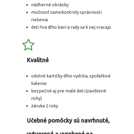
nádherné obrázky
možnosť samokontroly správnosti
riešenia
deti hra dlho baví a rady sa k nej vracajú
Kvalitné
odolné kartičky dlho vydržia, spoľahlivé
balenie
bezpečné aj pre malé deti (zaoblené
rohy)
záruka 2 roky
Učebné pomôcky sú navrhnuté,