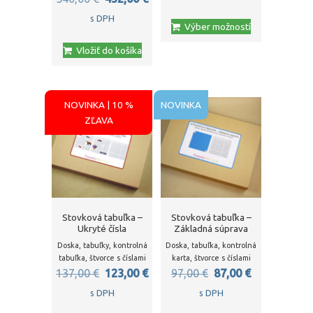
cena
cena
Tento
s DPH
Výber možností
produkt
bola:
je:
Vložiť do košíka
má
540,00 €.
432,00 €.
viacero
variantov.
Možnosti
NOVINKA | 10 %
NOVINKA
ZĽAVA
si
môžete
vybrať
na
stránke
produktu.
Stovková tabuľka –
Stovková tabuľka –
Ukryté čísla
Základná súprava
Doska, tabuľky, kontrolná
Doska, tabuľka, kontrolná
tabuľka, štvorce s číslami
karta, štvorce s číslami
Pôvodná
Aktuálna
Pôvodná
Aktuálna
137,00
€
123,00
€
97,00
€
87,00
€
cena
cena
cena
cena
s DPH
s DPH
bola:
je:
bola:
je: