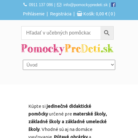
0911 137 086
|
info@pomockypredeti.sk
|
|
|
Prihlásenie
Registrácia
Košík:
0,00
€
( 0 )
Navigation
Kúpte si
jedinečné didaktické
pomôcky
určené pre
materské školy,
základné školy a základné umelecké
školy
. Vhodné sú aj na domáce
vyučovanie.
Pútavé obrázky
a