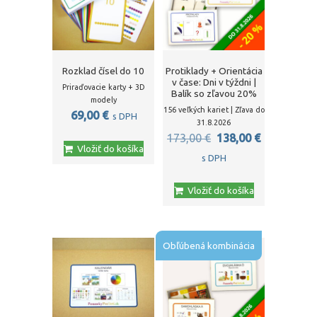
Rozklad čísel do 10
Protiklady + Orientácia
v čase: Dni v týždni |
Priraďovacie karty + 3D
Balík so zľavou 20%
modely
156 veľkých kariet | Zľava do
69,00
€
s DPH
31.8.2026
Pôvodná
Aktuálna
173,00
€
138,00
€
Vložiť do košíka
cena
cena
s DPH
bola:
je:
Vložiť do košíka
173,00 €.
138,00 €.
Obľúbená kombinácia