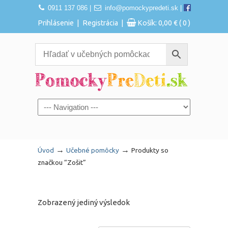
0911 137 086
|
info@pomockypredeti.sk
|
|
|
Prihlásenie
Registrácia
Košík:
0,00
€
( 0 )
Navigation
→
→
Úvod
Učebné pomôcky
Produkty so
značkou “Zošit”
Zobrazený jediný výsledok