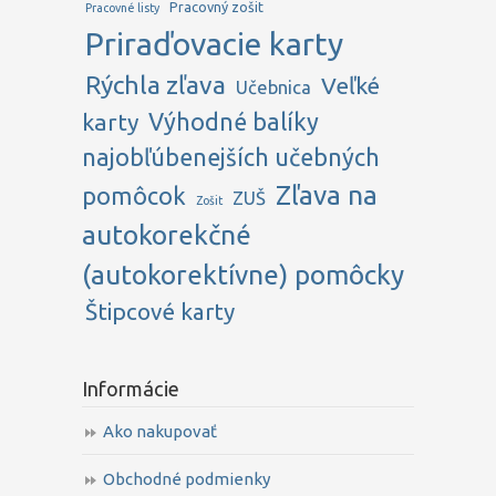
Pracovný zošit
Pracovné listy
Priraďovacie karty
Rýchla zľava
Veľké
Učebnica
karty
Výhodné balíky
najobľúbenejších učebných
Zľava na
pomôcok
ZUŠ
Zošit
autokorekčné
(autokorektívne) pomôcky
Štipcové karty
Informácie
Ako nakupovať
Obchodné podmienky