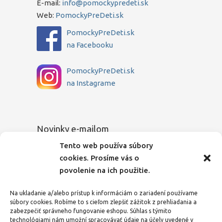
E-mail:
info@pomockypredeti.sk
Web:
PomockyPreDeti.sk
PomockyPreDeti.sk
na Facebooku
PomockyPreDeti.sk
na Instagrame
Novinky e-mailom
Tento web používa súbory
Chcete sa dozvedieť o novinkách medzi
cookies. Prosíme vás o
prvými? Zadajte Vašu e-mailovú adresu a
povolenie na ich použitie.
my Vás budeme o všetkom pravidelne
informovať.
Na ukladanie a/alebo prístup k informáciám o zariadení používame
súbory cookies. Robíme to s cieľom zlepšiť zážitok z prehliadania a
E-mailová adresa
zabezpečiť správneho fungovanie eshopu. Súhlas s týmito
technológiami nám umožní spracovávať údaje na účely uvedené v