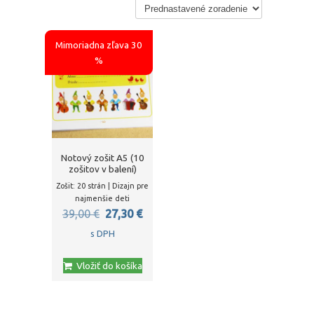
Mimoriadna zľava 30
%
Notový zošit A5 (10
zošitov v balení)
Zošit: 20 strán | Dizajn pre
najmenšie deti
Pôvodná
Aktuálna
39,00
€
27,30
€
cena
cena
s DPH
bola:
je:
Vložiť do košíka
39,00 €.
27,30 €.