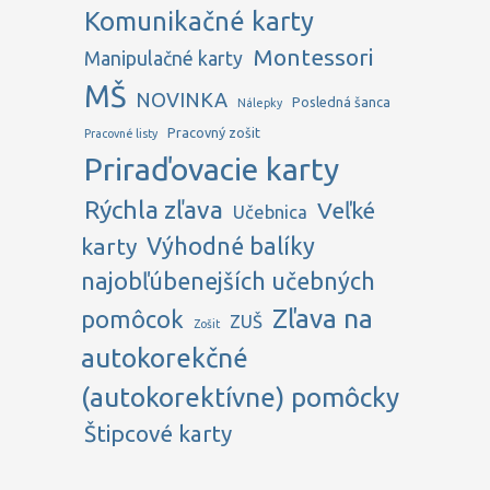
Komunikačné karty
Montessori
Manipulačné karty
MŠ
NOVINKA
Posledná šanca
Nálepky
Pracovný zošit
Pracovné listy
Priraďovacie karty
Rýchla zľava
Veľké
Učebnica
karty
Výhodné balíky
najobľúbenejších učebných
Zľava na
pomôcok
ZUŠ
Zošit
autokorekčné
(autokorektívne) pomôcky
Štipcové karty