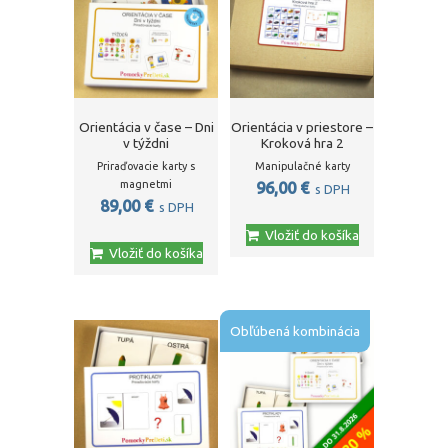
Orientácia v čase – Dni
Orientácia v priestore –
v týždni
Kroková hra 2
Priraďovacie karty s
Manipulačné karty
magnetmi
96,00
€
s DPH
89,00
€
s DPH
Vložiť do košíka
Vložiť do košíka
Obľúbená kombinácia