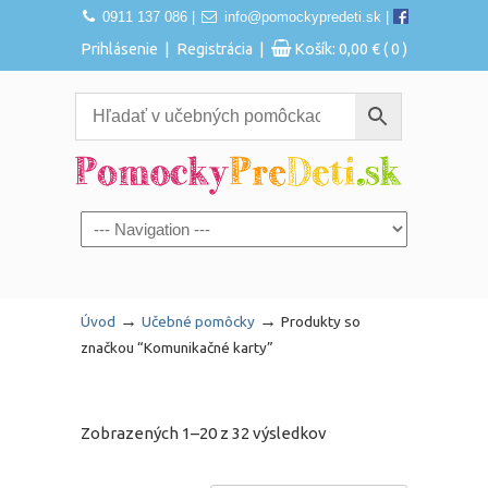
0911 137 086
|
info@pomockypredeti.sk
|
|
|
Prihlásenie
Registrácia
Košík:
0,00
€
( 0 )
Navigation
→
→
Úvod
Učebné pomôcky
Produkty so
značkou “Komunikačné karty”
Zobrazených 1–20 z 32 výsledkov