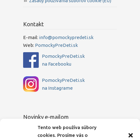
Zásady používania súborov cookie (EÚ)
Kontakt
E-mail:
info@pomockypredeti.sk
Web:
PomockyPreDeti.sk
PomockyPreDeti.sk
na Facebooku
PomockyPreDeti.sk
na Instagrame
Novinky e-mailom
Tento web používa súbory
Chcete sa dozvedieť o novinkách medzi
cookies. Prosíme vás o
prvými? Zadajte Vašu e-mailovú adresu a