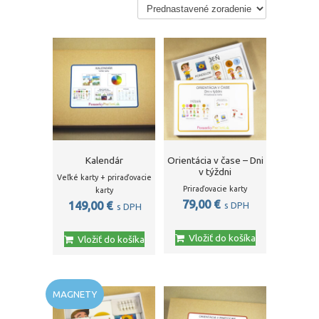
Kalendár
Orientácia v čase – Dni
v týždni
Veľké karty + priraďovacie
Priraďovacie karty
karty
79,00
€
149,00
€
s DPH
s DPH
Vložiť do košíka
Vložiť do košíka
MAGNETY