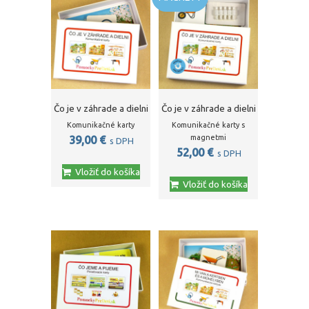
Čo je v záhrade a dielni
Čo je v záhrade a dielni
Komunikačné karty
Komunikačné karty s
magnetmi
39,00
€
s DPH
52,00
€
s DPH
Vložiť do košíka
Vložiť do košíka