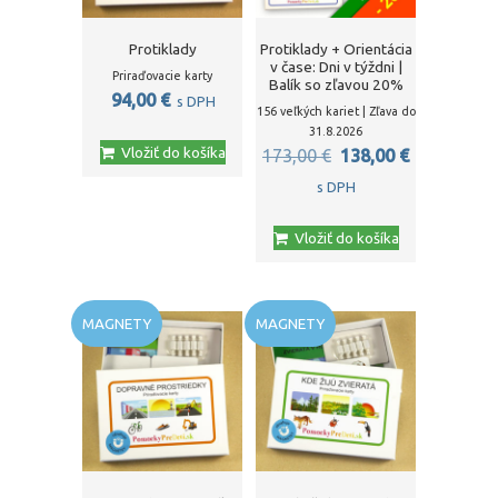
Protiklady
Protiklady + Orientácia
v čase: Dni v týždni |
Priraďovacie karty
Balík so zľavou 20%
94,00
€
s DPH
156 veľkých kariet | Zľava do
31.8.2026
Vložiť do košíka
Pôvodná
Aktuálna
173,00
€
138,00
€
cena
cena
s DPH
bola:
je:
Vložiť do košíka
173,00 €.
138,00 €.
MAGNETY
MAGNETY