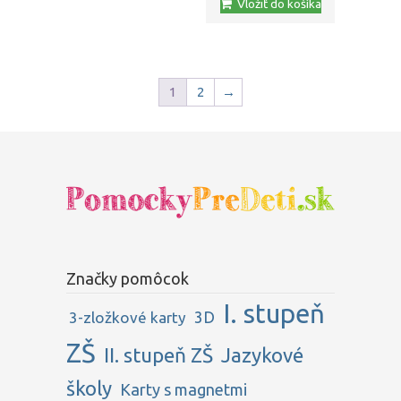
Vložiť do košíka
86,00 €.
73,00 €.
1
2
→
Značky pomôcok
I. stupeň
3D
3-zložkové karty
ZŠ
II. stupeň ZŠ
Jazykové
školy
Karty s magnetmi