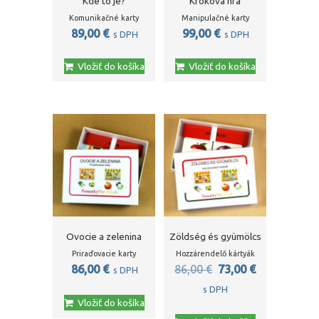
Kde to je?
Kroková hra
Komunikačné karty
Manipulačné karty
89,00
€
99,00
€
s DPH
s DPH
Vložiť do košíka
Vložiť do košíka
Ovocie a zelenina
Zöldség és gyümölcs
Priraďovacie karty
Hozzárendelő kártyák
Pôvodná
Aktuálna
86,00
€
86,00
€
73,00
€
s DPH
cena
cena
s DPH
Vložiť do košíka
bola:
je: