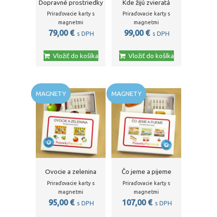
Dopravné prostriedky
Kde žijú zvieratá
Priraďovacie karty s
Priraďovacie karty s
magnetmi
magnetmi
79,00
€
99,00
€
s DPH
s DPH
Vložiť do košíka
Vložiť do košíka
MAGNETY
MAGNETY
Ovocie a zelenina
Čo jeme a pijeme
Priraďovacie karty s
Priraďovacie karty s
magnetmi
magnetmi
95,00
€
107,00
€
s DPH
s DPH