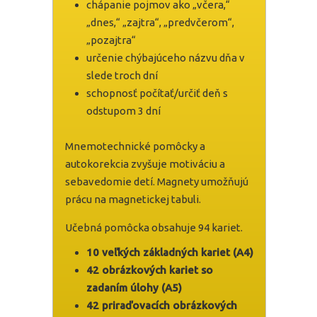
chápanie pojmov ako „včera,“
„dnes,“ „zajtra“, „predvčerom“,
„pozajtra“
určenie chýbajúceho názvu dňa v
slede troch dní
schopnosť počítať/určiť deň s
odstupom 3 dní
Mnemotechnické pomôcky a
autokorekcia zvyšuje motiváciu a
sebavedomie detí. Magnety umožňujú
prácu na magnetickej tabuli.
Učebná pomôcka obsahuje 94 kariet.
10 veľkých základných kariet (A4)
42 obrázkových kariet so
zadaním úlohy (A5)
42 priraďovacích obrázkových