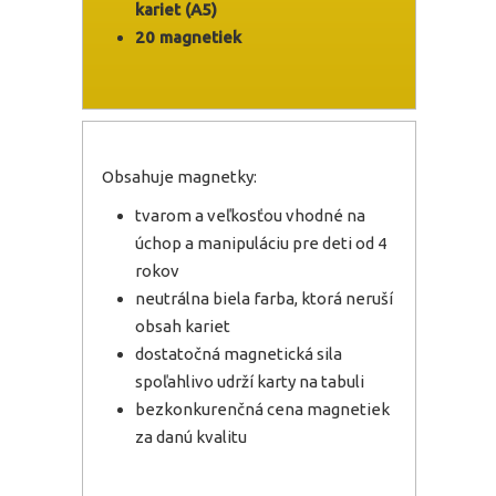
kariet (A5)
20 magnetiek
Obsahuje magnetky:
tvarom a veľkosťou vhodné na
úchop a manipuláciu pre deti od 4
rokov
neutrálna biela farba, ktorá neruší
obsah kariet
dostatočná magnetická sila
spoľahlivo udrží karty na tabuli
bezkonkurenčná cena magnetiek
za danú kvalitu