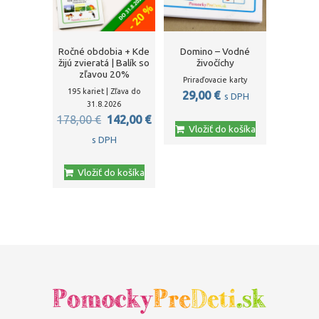
Ročné obdobia + Kde
Domino – Vodné
žijú zvieratá | Balík so
živočíchy
zľavou 20%
Priraďovacie karty
195 kariet | Zľava do
29,00
€
s DPH
31.8.2026
Pôvodná
Aktuálna
178,00
€
142,00
€
Vložiť do košíka
cena
cena
s DPH
bola:
je:
Vložiť do košíka
178,00 €.
142,00 €.