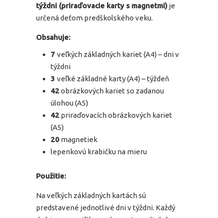
týždni (priraďovacie karty s magnetmi)
je
určená deťom predškolského veku.
Obsahuje:
7
veľkých základných kariet (A4) – dni v
týždni
3
veľké základné karty (A4) – týždeň
42
obrázkových kariet so zadanou
úlohou (A5)
42
priraďovacích obrázkových kariet
(A5)
20
magnetiek
lepenkovú krabičku na mieru
Použitie:
Na veľkých základných kartách sú
predstavené jednotlivé dni v týždni. Každý