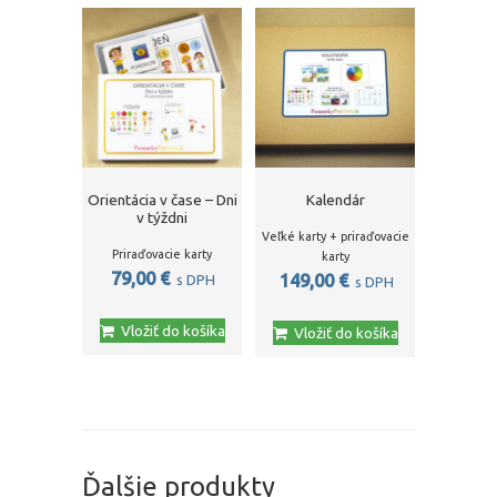
Orientácia v čase – Dni
Kalendár
v týždni
Veľké karty + priraďovacie
Priraďovacie karty
karty
79,00
€
149,00
€
s DPH
s DPH
Vložiť do košíka
Vložiť do košíka
Ďalšie produkty