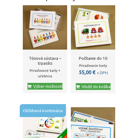
Tónová sústava –
Počítanie do 10
trpaslíci
Priraďovacie karty
Priraďovacie karty +
55,00
€
s DPH
učebnica
Výber možností
Vložiť do košíka
Obľúbená kombinácia