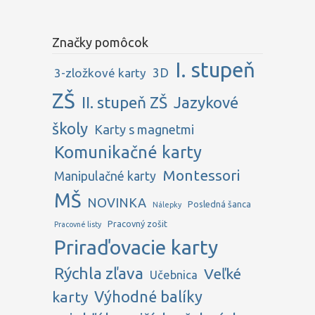
Značky pomôcok
I. stupeň
3D
3-zložkové karty
ZŠ
II. stupeň ZŠ
Jazykové
školy
Karty s magnetmi
Komunikačné karty
Montessori
Manipulačné karty
MŠ
NOVINKA
Posledná šanca
Nálepky
Pracovný zošit
Pracovné listy
Priraďovacie karty
Rýchla zľava
Veľké
Učebnica
karty
Výhodné balíky