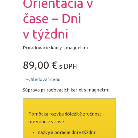
Orientácia v
čase – Dni
v týždni
Priraďovacie karty s magnetmi
89,00
€
s DPH
Sledovať cenu
Súprava priraďovacích kariet s magnetmi.
Pomôcka rozvíja dôležité zručnosti
orientácie v čase:
názvy a poradie dní v týždni