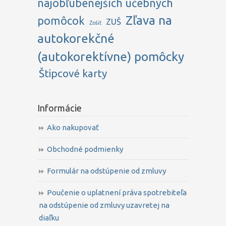
najobľúbenejších učebných
Zľava na
pomôcok
ZUŠ
Zošit
autokorekčné
(autokorektívne) pomôcky
Štipcové karty
Informácie
Ako nakupovať
Obchodné podmienky
Formulár na odstúpenie od zmluvy
Poučenie o uplatnení práva spotrebiteľa
na odstúpenie od zmluvy uzavretej na
diaľku