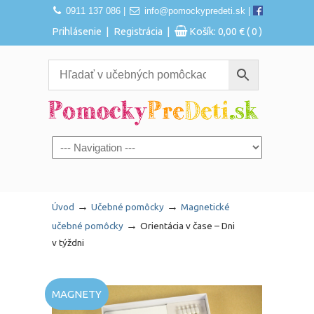
0911 137 086
|
info@pomockypredeti.sk
|
|
|
Prihlásenie
Registrácia
Košík:
0,00
€
( 0 )
Navigation
→
→
Úvod
Učebné pomôcky
Magnetické
→
učebné pomôcky
Orientácia v čase – Dni
v týždni
MAGNETY