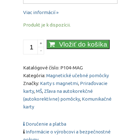
Viac informácií »
Produkt je k dispozícii.
množstvo
Vložiť do košíka
+
-
Orientácia
v
čase
Katalógové číslo:
P104-MAG
–
Kategória:
Magnetické učebné pomôcky
Dni
Značky:
Karty s magnetmi
,
Priraďovacie
v týždni
karty
,
MŠ
,
Zľava na autokorekčné
(autokorektívne) pomôcky
,
Komunikačné
karty
Doručenie a platba
Informácie o výrobcovi a bezpečnostné
pokyny