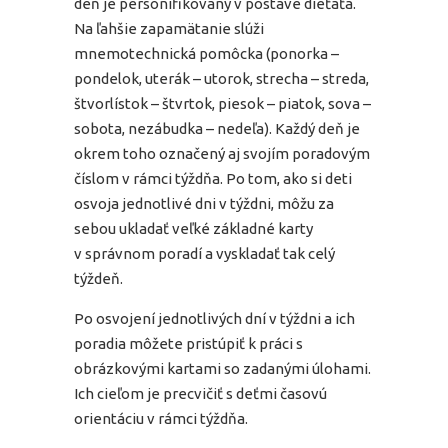
deň je personifikovaný v postave dieťaťa.
Na ľahšie zapamätanie slúži
mnemotechnická pomôcka (ponorka –
pondelok, uterák – utorok, strecha – streda,
štvorlístok – štvrtok, piesok – piatok, sova –
sobota, nezábudka – nedeľa). Každý deň je
okrem toho označený aj svojím poradovým
číslom v rámci týždňa. Po tom, ako si deti
osvoja jednotlivé dni v týždni, môžu za
sebou ukladať veľké základné karty
v správnom poradí a vyskladať tak celý
týždeň.
Po osvojení jednotlivých dní v týždni a ich
poradia môžete pristúpiť k práci s
obrázkovými kartami so zadanými úlohami.
Ich cieľom je precvičiť s deťmi časovú
orientáciu v rámci týždňa.