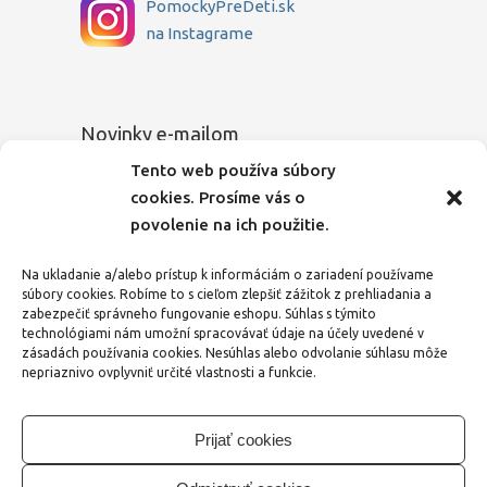
PomockyPreDeti.sk
na Instagrame
Novinky e-mailom
Tento web používa súbory
Chcete sa dozvedieť o novinkách medzi
cookies. Prosíme vás o
prvými? Zadajte Vašu e-mailovú adresu a
povolenie na ich použitie.
my Vás budeme o všetkom pravidelne
informovať.
Na ukladanie a/alebo prístup k informáciám o zariadení používame
súbory cookies. Robíme to s cieľom zlepšiť zážitok z prehliadania a
E-mailová adresa
zabezpečiť správneho fungovanie eshopu. Súhlas s týmito
technológiami nám umožní spracovávať údaje na účely uvedené v
zásadách používania cookies. Nesúhlas alebo odvolanie súhlasu môže
nepriaznivo ovplyvniť určité vlastnosti a funkcie.
Zaškrtnutím tohto políčka vyjadrujem svoj
súhlas
so spracovaním osobných údajov
.
Prijať cookies
Odoslať