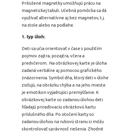
Priložené magnetky umožňujú prácu na
magnetickej tabuli. Učebná pomôcka sa dá
využívať alternatívne aj bez magnetov, t.j.
na stole alebo na podlahe.
1. typ úloh:
Deti sa učia orientovať v čase s použitím
pojmov zajtra, pozajtra, včera a
predvčerom. Na obrázkovej karte je úloha
zadaná verbálne aj pomocou grafického
znázornenia. Symbol dňa, ktorý deti v úlohe
zisťujú, na obrázku chýba a na jeho mieste
je emotikon vyjadrujúci premýšľanie. K
obrázkovej karte so zadanou úlohou deti
hľadajú priraďovaciu obrázkovú kartu
príslušného dňa. Po otočení karty so
zadanou úlohou na rubovú stranu si môžu
skontrolovať správnosť riešenia. Zhodné