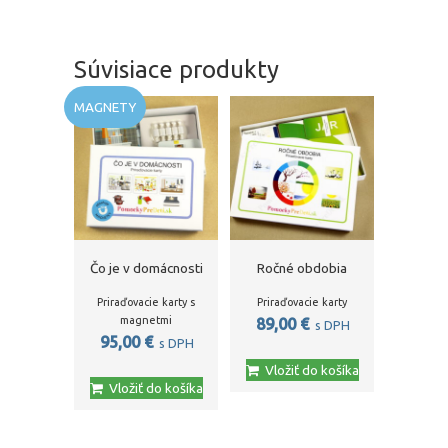
Súvisiace produkty
MAGNETY
Čo je v domácnosti
Ročné obdobia
Priraďovacie karty s
Priraďovacie karty
magnetmi
89,00
€
s DPH
95,00
€
s DPH
Vložiť do košíka
Vložiť do košíka