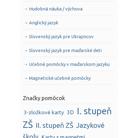
Hudobná náuka / výchova
Anglický jazyk
Slovenský jazyk pre Ukrajincov
Slovenský jazyk pre maďarské deti
Učebné pomôcky v maďarskom jazyku
Magnetické učebné pomôcky
Značky pomôcok
I. stupeň
3D
3-zložkové karty
ZŠ
II. stupeň ZŠ
Jazykové
školy
Karty s magnetmi