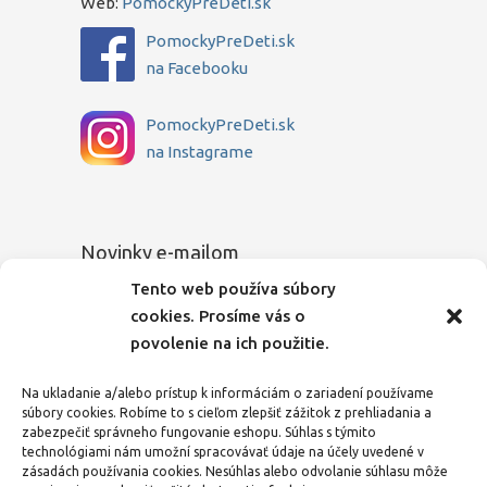
Web:
PomockyPreDeti.sk
PomockyPreDeti.sk
na Facebooku
PomockyPreDeti.sk
na Instagrame
Novinky e-mailom
Tento web používa súbory
Chcete sa dozvedieť o novinkách medzi
cookies. Prosíme vás o
prvými? Zadajte Vašu e-mailovú adresu a
povolenie na ich použitie.
my Vás budeme o všetkom pravidelne
informovať.
Na ukladanie a/alebo prístup k informáciám o zariadení používame
súbory cookies. Robíme to s cieľom zlepšiť zážitok z prehliadania a
E-mailová adresa
zabezpečiť správneho fungovanie eshopu. Súhlas s týmito
technológiami nám umožní spracovávať údaje na účely uvedené v
zásadách používania cookies. Nesúhlas alebo odvolanie súhlasu môže