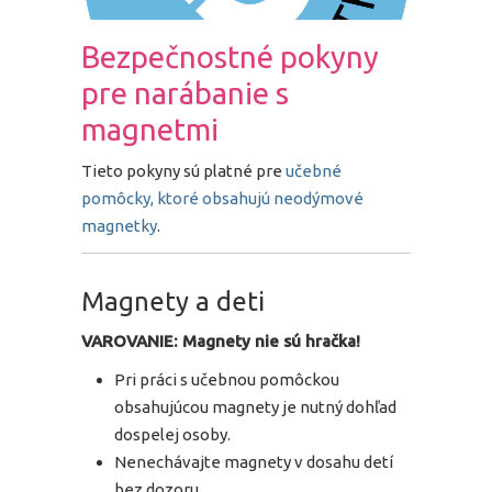
Bezpečnostné pokyny
pre narábanie s
magnetmi
Tieto pokyny sú platné pre
učebné
pomôcky, ktoré obsahujú neodýmové
magnetky
.
Magnety a deti
VAROVANIE: Magnety nie sú hračka!
Pri práci s učebnou pomôckou
obsahujúcou magnety je nutný dohľad
dospelej osoby.
Nenechávajte magnety v dosahu detí
bez dozoru.