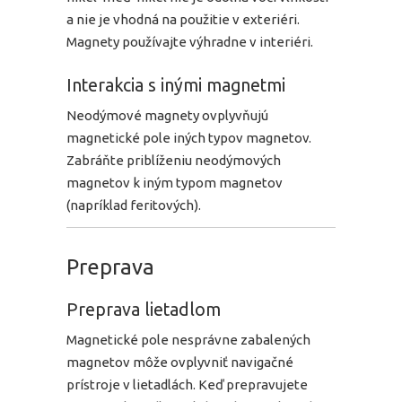
a nie je vhodná na použitie v exteriéri.
Magnety používajte výhradne v interiéri.
Interakcia s inými magnetmi
Neodýmové magnety ovplyvňujú
magnetické pole iných typov magnetov.
Zabráňte priblíženiu neodýmových
magnetov k iným typom magnetov
(napríklad feritových).
Preprava
Preprava lietadlom
Magnetické pole nesprávne zabalených
magnetov môže ovplyvniť navigačné
prístroje v lietadlách. Keď prepravujete