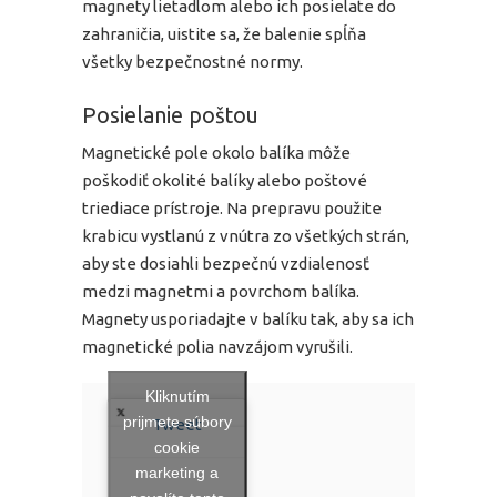
magnety lietadlom alebo ich posielate do
zahraničia, uistite sa, že balenie spĺňa
všetky bezpečnostné normy.
Posielanie poštou
Magnetické pole okolo balíka môže
poškodiť okolité balíky alebo poštové
triediace prístroje. Na prepravu použite
krabicu vystlanú z vnútra zo všetkých strán,
aby ste dosiahli bezpečnú vzdialenosť
medzi magnetmi a povrchom balíka.
Magnety usporiadajte v balíku tak, aby sa ich
magnetické polia navzájom vyrušili.
Kliknutím
prijmete súbory
Tweet
cookie
marketing a