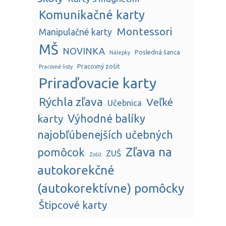
Komunikačné karty
Montessori
Manipulačné karty
MŠ
NOVINKA
Posledná šanca
Nálepky
Pracovný zošit
Pracovné listy
Priraďovacie karty
Rýchla zľava
Veľké
Učebnica
karty
Výhodné balíky
najobľúbenejších učebných
Zľava na
pomôcok
ZUŠ
Zošit
autokorekčné
(autokorektívne) pomôcky
Štipcové karty