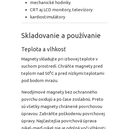
mechanické hodinky
CRT aj LCD monitory, televízory
kardiostimulátory
Skladovanie a používanie
Teplota a vlhkosť
Magnety skladujte pri izbovej teplote v
suchom prostredí. Chráňte magnety pred
teplom nad 50°C a pred nízkymi teplotami
pod bodom mrazu.
Neodýmové magnety bez ochranného
povrchu oxidujú a po čase zoslabnú. Preto
sú všetky magnety chránené povrchovou
úpravou. Zabráňte poškodeniu povrchovej
úpravy. Najčastejšia povrchová úprava
nikel-meď-nikel nie je odolná voči vlhkosti