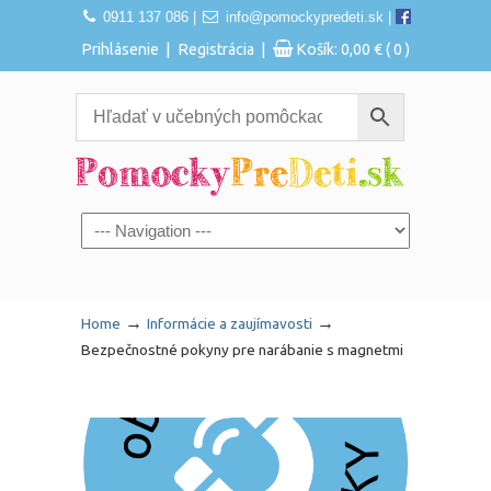
0911 137 086
|
info@pomockypredeti.sk
|
|
|
Prihlásenie
Registrácia
Košík:
0,00
€
( 0 )
Navigation
→
→
Home
Informácie a zaujímavosti
Bezpečnostné pokyny pre narábanie s magnetmi