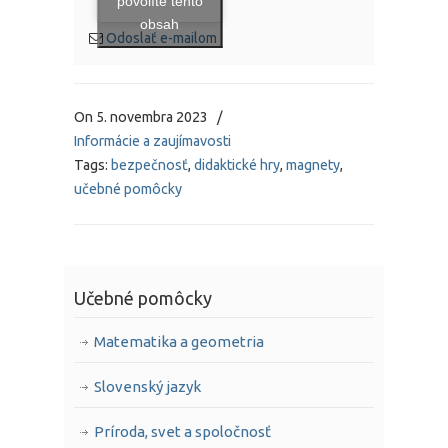
povolíte tento
obsah
Odoslať e-mailom
On
5. novembra 2023
/
Informácie a zaujímavosti
Tags:
bezpečnosť
,
didaktické hry
,
magnety
,
učebné pomôcky
Učebné pomôcky
Matematika a geometria
Slovenský jazyk
Príroda, svet a spoločnosť