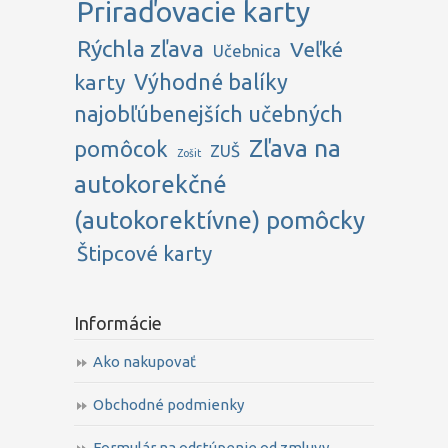
Priraďovacie karty
Rýchla zľava
Veľké
Učebnica
karty
Výhodné balíky
najobľúbenejších učebných
Zľava na
pomôcok
ZUŠ
Zošit
autokorekčné
(autokorektívne) pomôcky
Štipcové karty
Informácie
Ako nakupovať
Obchodné podmienky
Formulár na odstúpenie od zmluvy