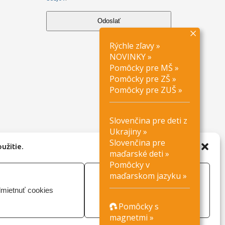
Odoslať
Rýchle zľavy
»
NOVINKY
»
Pomôcky pre MŠ
»
Pomôcky pre ZŠ
»
Pomôcky pre ZUŠ
»
Slovenčina pre deti z
Ukrajiny
»
Slovenčina pre
užitie.
maďarské deti
»
Pomôcky v
maďarskom jazyku
»
mietnuť cookies
Vlastné nastavenie
Pomôcky s
magnetmi
»