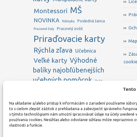
Lice
MŠ
Montessori
Prá
NOVINKA
Posledná šanca
Nálepky
Och
Pracovný zošit
Pracovné listy
Priraďovacie karty
Map
Rýchla zľava
Učebnica
Zás
Veľké karty
Výhodné
cookie
balíky najobľúbenejších
učebných pomôcok
Zošit
Zľava na
Tento 
ZUŠ
autokorekčné
Na ukladanie a/alebo prístup k informáciám o zariadení používame súbor
to s cieľom zlepšiť zážitok z prehliadania a zabezpečiť správneho fungova
(autokorektívne)
s týmito technológiami nám umožní spracovávať údaje na účely uvedené 
používania cookies. Nesúhlas alebo odvolanie súhlasu môže nepriaznivo ov
pomôcky
Štipcové karty
vlastnosti a funkcie.