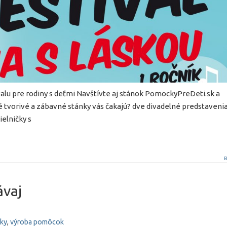
tivalu pre rodiny s deťmi Navštívte aj stánok PomockyPreDeti.sk a
é tvorivé a zábavné stánky vás čakajú? dve divadelné predstaveni
elničky s
B
ávaj
ky
,
výroba pomôcok