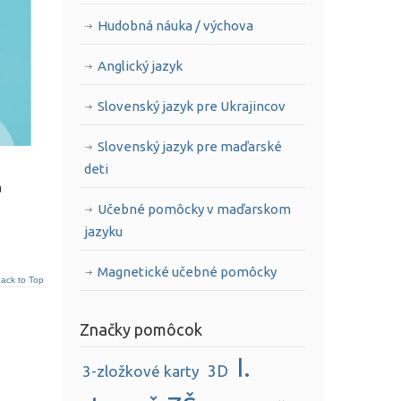
Hudobná náuka / výchova
Anglický jazyk
Slovenský jazyk pre Ukrajincov
Slovenský jazyk pre maďarské
deti
a
Učebné pomôcky v maďarskom
jazyku
Magnetické učebné pomôcky
ack to Top
Značky pomôcok
I.
3D
3-zložkové karty