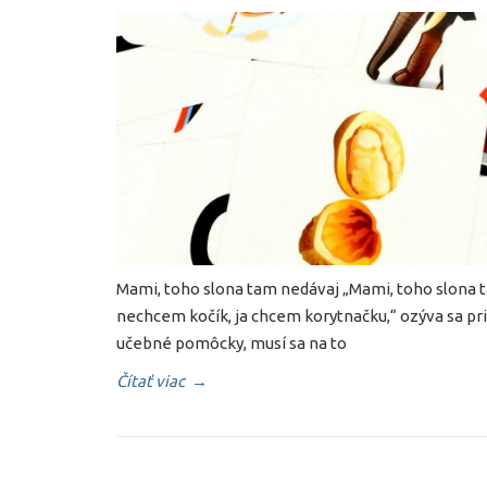
Mami, toho slona tam nedávaj „Mami, toho slona tam 
nechcem kočík, ja chcem korytnačku,“ ozýva sa p
učebné pomôcky, musí sa na to
Čítať viac
→