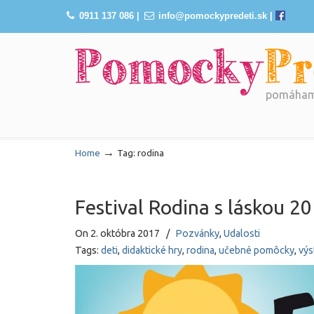
0911 137 086
|
info@pomockypredeti.sk
|
pomáhame
Navigation
→
Home
Tag: rodina
Festival Rodina s láskou 2
On
2. októbra 2017
/
Pozvánky
,
Udalosti
Tags:
deti
,
didaktické hry
,
rodina
,
učebné pomôcky
,
výs