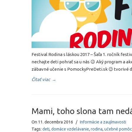
Festival Rodina s láskou 2017 – Šaľa 1. ročník fes
nechajte deti pohrať sa u nás 😉 Aký program a ak
zábavné učenie s PomockyPreDeti.sk 😉 tvorivé di
Čítať viac
→
Mami, toho slona tam ned
On
11. decembra 2016
/
Informácie a zaujímavosti
Tags:
deti
,
domáce vzdelávanie
,
rodina
,
učebné pomôc