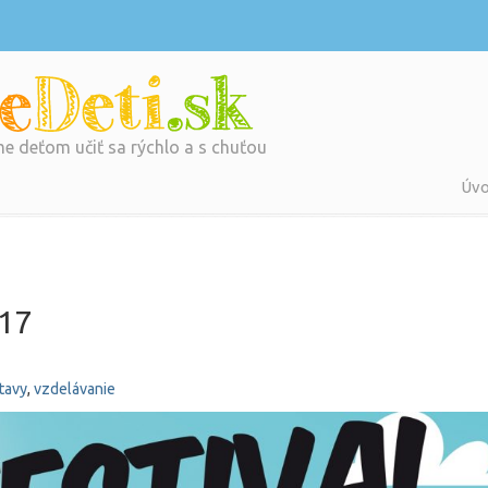
 deťom učiť sa rýchlo a s chuťou
Úv
017
tavy
,
vzdelávanie