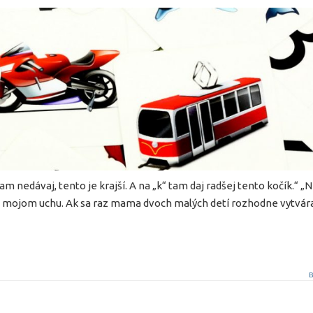
nedávaj, tento je krajší. A na „k“ tam daj radšej tento kočík.“ „Ni
ri mojom uchu. Ak sa raz mama dvoch malých detí rozhodne vytvár
B