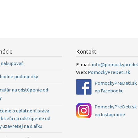
mácie
Kontakt
 nakupovať
E-mail:
info@pomockypredeti
Web:
PomockyPreDeti.sk
hodné podmienky
PomockyPreDeti.sk
mulár na odstúpenie od
na Facebooku
y
PomockyPreDeti.sk
čenie o uplatnení práva
na Instagrame
biteľa na odstúpenie od
 uzavretej na diaľku