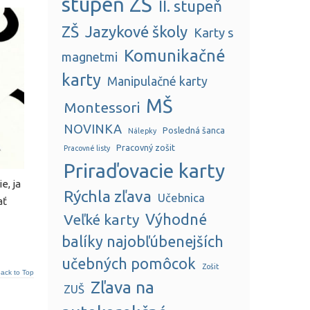
stupeň ZŠ
II. stupeň
ZŠ
Jazykové školy
Karty s
Komunikačné
magnetmi
karty
Manipulačné karty
MŠ
Montessori
NOVINKA
Posledná šanca
Nálepky
Pracovný zošit
Pracovné listy
Priraďovacie karty
e, ja
Rýchla zľava
Učebnica
ať
Veľké karty
Výhodné
balíky najobľúbenejších
učebných pomôcok
Zošit
ack to Top
Zľava na
ZUŠ