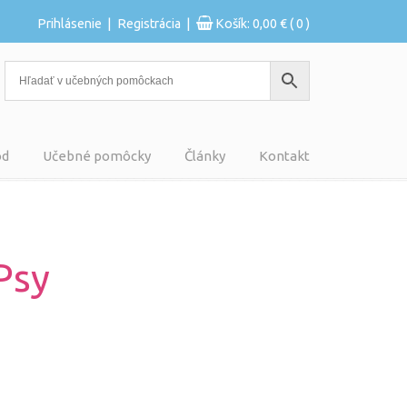
|
|
Prihlásenie
Registrácia
Košík:
0,00
€
( 0 )
od
Učebné pomôcky
Články
Kontakt
Psy