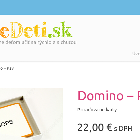
 deťom učiť sa rýchlo a s chuťou
Úv
o – Psy
Domino – 
Priraďovacie karty
22,00
€
s DPH