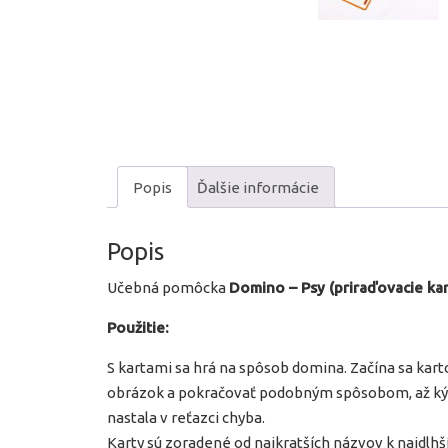
Popis
Ďalšie informácie
Popis
Učebná pomôcka
Domino – Psy (priraďovacie kar
Použitie:
S kartami sa hrá na spôsob domina. Začína sa kar
obrázok a pokračovať podobným spôsobom, až kým
nastala v reťazci chyba.
Karty sú zoradené od najkratších názvov k najdlhš