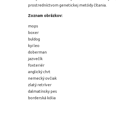
prostredníctvom genetickej metódy čítania.
Zoznam obrázkov:
mops
boxer
buldog
kyi leo
doberman
jazvečík
foxteriér
anglický chrt
nemecký ovčiak
zlatý retríver
dalmatínsky pes
borderská kólia