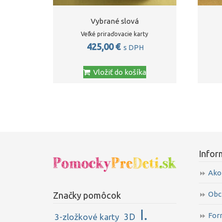
Vybrané slová
Veľké priraďovacie karty
425,00
€
s DPH
Vložiť do košíka
Infor
Ako
Obc
Značky pomôcok
I.
For
3D
3-zložkové karty