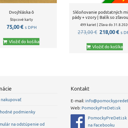
Dvojhláska ô
Skloňovanie podstatných m
pády + vzory | Balík so zľavo
Štipcové karty
499 kariet | Zľava do 31.8.202
75,00
€
s DPH
Pôvodná
Akt
273,00
€
218,00
€
s D
cena
cen
Vložiť do košíka
Vložiť do košíka
bola:
je:
273,00 €.
218
mácie
Kontakt
 nakupovať
E-mail:
info@pomockypredeti
Web:
PomockyPreDeti.sk
hodné podmienky
PomockyPreDeti.sk
mulár na odstúpenie od
na Facebooku