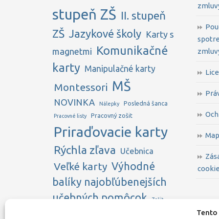
zmluv
stupeň ZŠ
II. stupeň
Pou
ZŠ
Jazykové školy
Karty s
spotre
Komunikačné
magnetmi
zmluvy
karty
Manipulačné karty
Lice
MŠ
Montessori
Prá
NOVINKA
Posledná šanca
Nálepky
Och
Pracovný zošit
Pracovné listy
Priraďovacie karty
Map
Rýchla zľava
Učebnica
Zás
Veľké karty
Výhodné
cookie
balíky najobľúbenejších
učebných pomôcok
Zošit
Zľava na
Tento 
ZUŠ