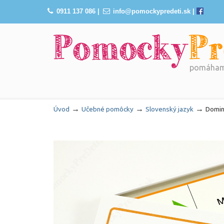
0911 137 086
|
info@pomockypredeti.sk
|
pomáhame
Navigation
→
→
→
Úvod
Učebné pomôcky
Slovenský jazyk
Domin