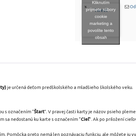
Kliknutím
Od
prijmete súbory
Tweet
cookie
marketing a
povolíte tento
obsah
ty)
je určená deťom predškolského a mladšieho školského veku.
tou s označením “
Štart
”. V pravej časti karty je názov psieho pleme
 sa nedostanú ku karte s označením “
Cieľ
”. Ak po priložení cieľ
ím. Pomôcka preto nemá len poznávaciu funkciu, ale môžete ju využ