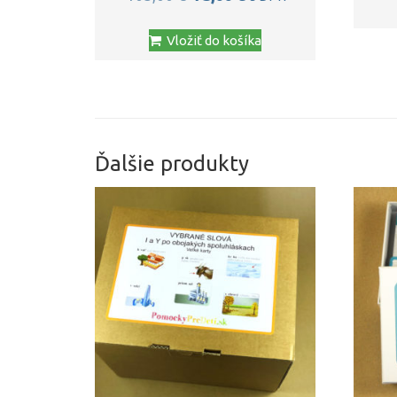
cena
cena
Vložiť do košíka
bola:
je:
105,00 €.
73,00 €.
Ďalšie produkty