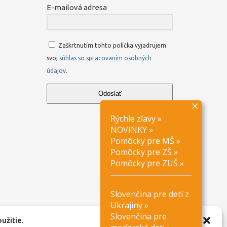
E-mailová adresa
Zaškrtnutím tohto políčka vyjadrujem
svoj
súhlas so spracovaním osobných
údajov
.
Odoslať
Rýchle zľavy
»
NOVINKY
»
Pomôcky pre MŠ
»
Pomôcky pre ZŠ
»
Pomôcky pre ZUŠ
»
Slovenčina pre deti z
Ukrajiny
»
Slovenčina pre
užitie.