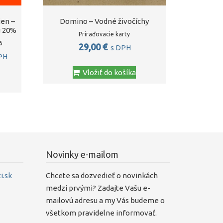
ien –
Domino – Vodné živočíchy
u 20%
Priraďovacie karty
6
29,00
€
s DPH
uálna
PH
a
Vložiť do košíka
,00 €.
Novinky e-mailom
.sk
Chcete sa dozvedieť o novinkách
medzi prvými? Zadajte Vašu e-
mailovú adresu a my Vás budeme o
všetkom pravidelne informovať.