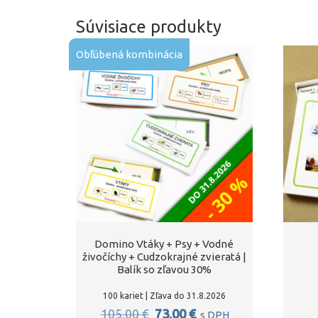
Súvisiace produkty
Obľúbená kombinácia
Domino Vtáky + Psy + Vodné
živočíchy + Cudzokrajné zvieratá |
Balík so zľavou 30%
100 kariet | Zľava do 31.8.2026
Pôvodná
Aktuálna
105,00
€
73,00
€
s DPH