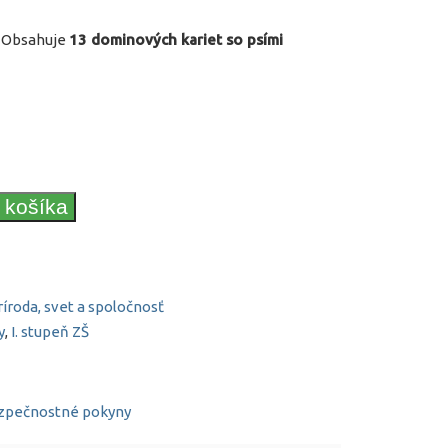
. Obsahuje
13 dominových kariet so psími
o košíka
ríroda, svet a spoločnosť
y
,
I. stupeň ZŠ
ezpečnostné pokyny