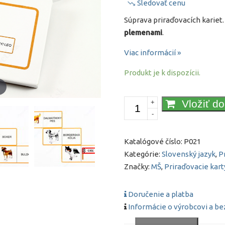
Sledovať cenu
Súprava priraďovacích kariet
plemenami
.
Viac informácií »
Produkt je k dispozícii.
e
množstvo
Vložiť d
+
-
Domino
-
Psy
Katalógové číslo:
P021
Kategórie:
Slovenský jazyk
,
P
Značky:
MŠ
,
Priraďovacie kart
Doručenie a platba
Informácie o výrobcovi a b