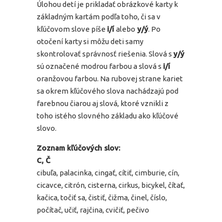
Úlohou detí je prikladať obrázkové karty k
základným kartám podľa toho, či sa v
kľúčovom slove píše
i/í
alebo
y/ý
. Po
otočení karty si môžu deti samy
skontrolovať správnosť riešenia. Slová s
y/ý
sú označené modrou farbou a slová s
i/í
oranžovou farbou. Na rubovej strane kariet
sa okrem kľúčového slova nachádzajú pod
farebnou čiarou aj slová, ktoré vznikli z
toho istého slovného základu ako kľúčové
slovo.
Zoznam kľúčových slov:
C, Č
cibuľa, palacinka, cingať, cítiť, cimburie, cín,
cicavce, citrón, cisterna, cirkus, bicykel, čítať,
kačica, točiť sa, čistiť, čižma, činel, číslo,
počítač, učiť, rajčina, cvičiť, pečivo