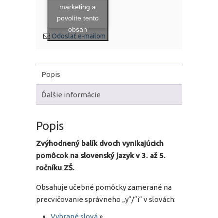
marketing a
povolíte tento
obsah
Odoslať e-mailom
Popis
Ďalšie informácie
Popis
Zvýhodnený balík dvoch vynikajúcich
pomôcok na slovenský jazyk v 3. až 5.
ročníku ZŠ.
Obsahuje učebné pomôcky zamerané na
precvičovanie správneho „y“/“i“ v slovách:
Vybrané slová
»