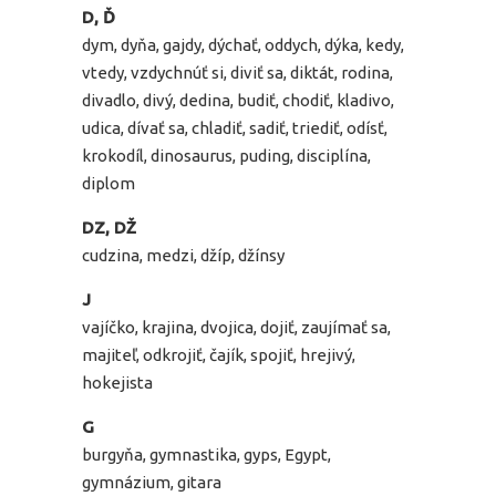
D, Ď
dym, dyňa, gajdy, dýchať, oddych, dýka, kedy,
vtedy, vzdychnúť si, diviť sa, diktát, rodina,
divadlo, divý, dedina, budiť, chodiť, kladivo,
udica, dívať sa, chladiť, sadiť, triediť, odísť,
krokodíl, dinosaurus, puding, disciplína,
diplom
DZ, DŽ
cudzina, medzi, džíp, džínsy
J
vajíčko, krajina, dvojica, dojiť, zaujímať sa,
majiteľ, odkrojiť, čajík, spojiť, hrejivý,
hokejista
G
burgyňa, gymnastika, gyps, Egypt,
gymnázium, gitara