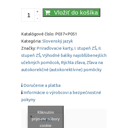
množstvo
Vložiť do košíka
+
-
Vybrané
slová
+
Katalógové číslo:
P037+P051
Slová
Kategória:
Slovenský jazyk
s
Značky:
Priraďovacie karty
,
I. stupeň ZŠ
,
II.
I/Y
stupeň ZŠ
,
Výhodné balíky najobľúbenejších
po
učebných pomôcok
,
Rýchla zľava
,
Zľava na
tvrdých
autokorekčné (autokorektívne) pomôcky
a
mäkkých
Doručenie a platba
spoluhláskach
Informácie o výrobcovi a bezpečnostné
|
pokyny
Balík
so
Kliknutím
zľavou
prijmete súbory
Tweet
cookie
20%