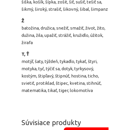
šiška, košík, šípka, zošit, šiť, sušiť, tešiť sa,
šikmý, široký, strašiť, šikovný, šibal, šimpanz
Ž
batožina, družica, snežiť, smažiť, život, žito,
dužina, žila, upažiť, strážiť, kružidlo, úžitok,
žirafa
T, Ť
motýľ, šaty, týždeň, tykadlo, tykať, štyri,
motyka, tyč, týčiť sa, dotyk, tyrkysový,
kostým, štipľavý, štipnúť, hostina, ticho,
svietiť, protiklad, štipec, kvetina, stihnúť,
matematika, tikať, tiger, lokomotíva
Súvisiace produkty