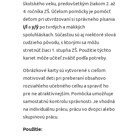
školského veku, predovšetkým žiakom 2. až
4. ročníka ZŠ. Účelom pomôcky je pomôcť
deťom pri utvrdzovaní si správneho písania
i/í
a
y/ý
po tvrdých a mäkkých
spoluhláskach. Súčasťou sú aj niektoré slová
cudzieho pôvodu, s ktorými sa môžu
stretnúť žiaci 1. stupňa ZŠ. Použitie týchto
kariet môže učiteľ zvážiť podľa potreby.
Obrázkové karty sú vytvorené s cieľom
motivovať deti pri preberaní obsahovo
rozsiahleho učebného celku a spraviť ho
pre ne atraktívnejším. Pomôcka umožňuje
samostatnú kontrolu správnosti. Je vhodná
na individuálnu prácu, prácu vo dvojici alebo
skupinovú prácu.
Použitie: