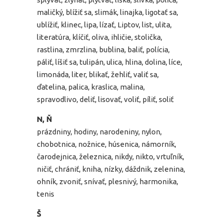
maličký, blížiť sa, slimák, linajka, ligotať sa,
ublížiť, klinec, lipa, lízať, Liptov, list, ulita,
literatúra, klíčiť, oliva, ihličie, stolička,
rastlina, zmrzlina, bublina, baliť, polícia,
páliť, líšiť sa, tulipán, ulica, hlina, dolina, líce,
limonáda, liter, blikať, žehliť, valiť sa,
ďatelina, palica, kraslica, malina,
spravodlivo, deliť, lisovať, voliť, píliť, soliť
N, Ň
prázdniny, hodiny, narodeniny, nylon,
chobotnica, nožnice, húsenica, námorník,
čarodejnica, železnica, nikdy, nikto, vrtuľník,
ničiť, chrániť, kniha, nízky, dáždnik, zelenina,
ohník, zvoniť, snívať, plesnivý, harmonika,
tenis
Š