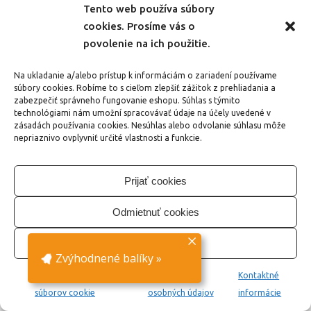
Tento web používa súbory
cookies. Prosíme vás o
povolenie na ich použitie.
Na ukladanie a/alebo prístup k informáciám o zariadení používame
Značky pomôcok
súbory cookies. Robíme to s cieľom zlepšiť zážitok z prehliadania a
zabezpečiť správneho fungovanie eshopu. Súhlas s týmito
I. stupeň
3D
3-zložkové karty
technológiami nám umožní spracovávať údaje na účely uvedené v
zásadách používania cookies. Nesúhlas alebo odvolanie súhlasu môže
ZŠ
II. stupeň ZŠ
Jazykové
nepriaznivo ovplyvniť určité vlastnosti a funkcie.
školy
Karty s magnetmi
Prijať cookies
Komunikačné karty
Montessori
Odmietnuť cookies
Manipulačné karty
MŠ
NOVINKA
Posledná šanca
Vlastné nastavenie
Nálepky
Zvýhodnené balíky
»
Pracovný zošit
Pracovné listy
Zásady používania
Ochrana
Kontaktné
Priraďovacie karty
súborov cookie
osobných údajov
informácie
Rýchla zľava
Veľké
Učebnica