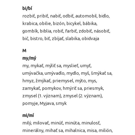
bi/bí
rozbiť, pribiť, nabiť, odbiť, automobil, bidlo,
krabica, obilie, bizón, bicykel, bábika,
gombík, biblia, robiť, farbiť, zdobiť, násobiť,
bič, bistro, biť, zbíjať, slabika, obidvaja
M
my/mý
my, mykať, mýliť sa, myslieť, umyť,
umývačka, umývadlo, mydlo, myš, šmýkať sa,
hmyz, žmýkať, priemysel, mýto, mys,
zamykať, pomykov, hmýriť sa, priesmyk,
zmysel (1. význam), zmysel (2. význam),
pomyje, Myjava, smyk
mi/mí
milý, milovať, minúť, minúta, minulosť,
minerálny, mihať sa, mihalnica, misa, milión,