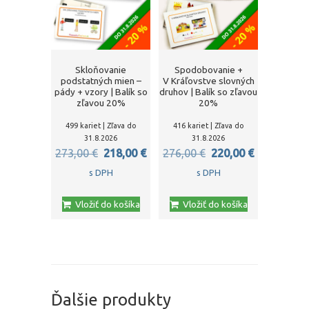
Skloňovanie
Spodobovanie +
podstatných mien –
V Kráľovstve slovných
pády + vzory | Balík so
druhov | Balík so zľavou
zľavou 20%
20%
499 kariet | Zľava do
416 kariet | Zľava do
31.8.2026
31.8.2026
Pôvodná
Aktuálna
Pôvodná
Aktuálna
273,00
€
218,00
€
276,00
€
220,00
€
cena
cena
cena
cena
s DPH
s DPH
bola:
je:
bola:
je:
Vložiť do košíka
Vložiť do košíka
273,00 €.
218,00 €.
276,00 €.
220,00 €.
Ďalšie produkty