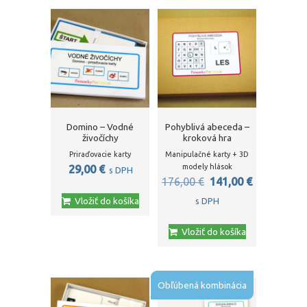
Domino – Vodné
Pohyblivá abeceda –
živočíchy
kroková hra
Priraďovacie karty
Manipulačné karty + 3D
modely hlások
29,00
€
s DPH
Pôvodná
Aktuálna
176,00
€
141,00
€
cena
cena
Vložiť do košíka
s DPH
bola:
je:
Vložiť do košíka
176,00 €.
141,00 €.
Obľúbená kombinácia