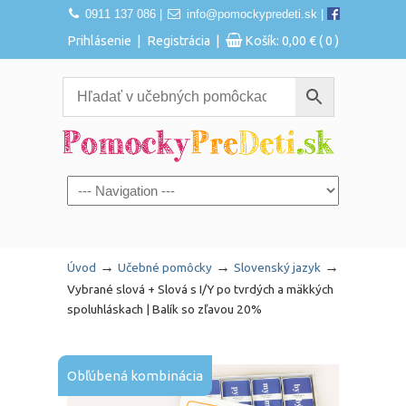
0911 137 086
|
info@pomockypredeti.sk
|
|
|
Prihlásenie
Registrácia
Košík:
0,00
€
( 0 )
Navigation
→
→
→
Úvod
Učebné pomôcky
Slovenský jazyk
Vybrané slová + Slová s I/Y po tvrdých a mäkkých
spoluhláskach | Balík so zľavou 20%
Obľúbená kombinácia