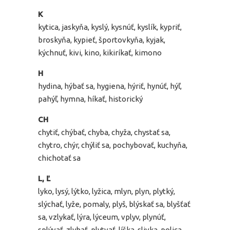
K
kytica, jaskyňa, kyslý, kysnúť, kyslík, kypriť,
broskyňa, kypieť, športovkyňa, kyjak,
kýchnuť, kivi, kino, kikiríkať, kimono
H
hydina, hýbať sa, hygiena, hýriť, hynúť, hýľ,
pahýľ, hymna, híkať, historický
CH
chytiť, chýbať, chyba, chyža, chystať sa,
chytro, chýr, chýliť sa, pochybovať, kuchyňa,
chichotať sa
L, Ľ
lyko, lysý, lýtko, lyžica, mlyn, plyn, plytký,
slýchať, lyže, pomaly, plyš, blýskať sa, blyšťať
sa, vzlykať, lýra, lýceum, vplyv, plynúť,
splývať, zlyhať, plytvať, líška, slivka, polica,