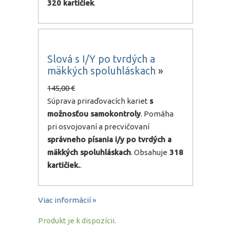
320 kartičiek
.
Slová s I/Y po tvrdých a
mäkkých spoluhláskach
»
145,00 €
Súprava priraďovacích kariet
s
možnosťou samokontroly
. Pomáha
pri osvojovaní a precvičovaní
správneho písania i/y po tvrdých a
mäkkých spoluhláskach
. Obsahuje
318
kartičiek.
.
Viac informácií »
Produkt je k dispozícii.