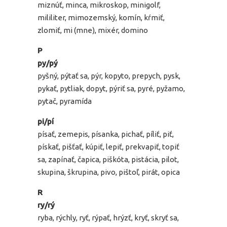
miznúť, minca, mikroskop, minigolf,
mililiter, mimozemský, komín, kŕmiť,
zlomiť, mi (mne), mixér, domino
P
py/pý
pyšný, pýtať sa, pýr, kopyto, prepych, pysk,
pykať, pytliak, dopyt, pýriť sa, pyré, pyžamo,
pytač, pyramída
pi/pí
písať, zemepis, písanka, pichať, píliť, piť,
pískať, pišťať, kúpiť, lepiť, prekvapiť, topiť
sa, zapínať, čapica, piškóta, pistácia, pilot,
skupina, škrupina, pivo, pištoľ, pirát, opica
R
ry/rý
ryba, rýchly, ryť, rýpať, hrýzť, kryť, skryť sa,