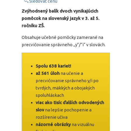
Sledovať cenu
Zvýhodnený balík dvoch vynikajúcich
pomôcok na slovenský jazyk v 3. až 5.
ročníku ZŠ.
Obsahuje učebné pomôcky zamerané na
precvičovanie správneho „y“/“i“ v slovách.
Spolu 638 kariet!
až 561 úloh
na učenie a
precvičovanie správneho y/i po
tvrdých, mäkkých a obojakých
spoluhláskach
viac ako tisíc ďalších odvodených
slov
na lepšie pochopenie a
rozšírenie učiva
názorné obrázky
na vizuálnu