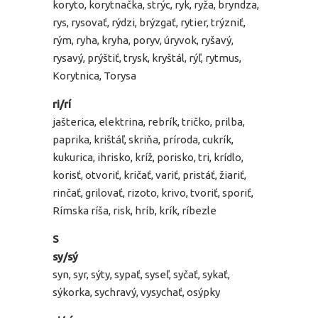
koryto, korytnačka, strýc, ryk, ryža, bryndza,
rys, rysovať, rýdzi, brýzgať, rytier, trýzniť,
rým, ryha, kryha, poryv, úryvok, ryšavý,
rysavý, prýštiť, trysk, kryštál, rýľ, rytmus,
Korytnica, Torysa
ri/rí
jašterica, elektrina, rebrík, tričko, prilba,
paprika, krištáľ, skriňa, príroda, cukrík,
kukurica, ihrisko, kríž, porisko, tri, krídlo,
korisť, otvoriť, kričať, variť, pristáť, žiariť,
rinčať, grilovať, rizoto, krivo, tvoriť, sporiť,
Rímska ríša, risk, hríb, krík, ríbezle
S
sy/sý
syn, syr, sýty, sypať, syseľ, syčať, sykať,
sýkorka, sychravý, vysychať, osýpky