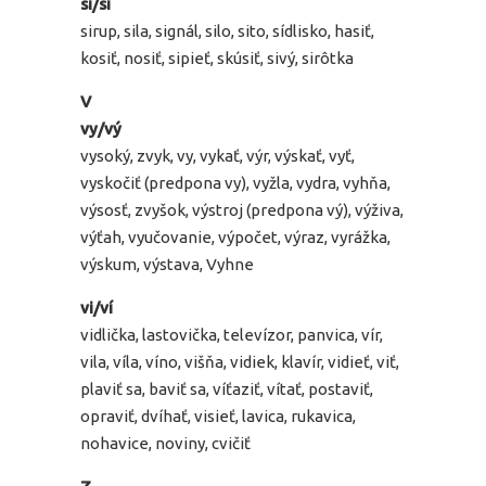
si/sí
sirup, sila, signál, silo, sito, sídlisko, hasiť,
kosiť, nosiť, sipieť, skúsiť, sivý, sirôtka
V
vy/vý
vysoký, zvyk, vy, vykať, výr, výskať, vyť,
vyskočiť (predpona vy), vyžla, vydra, vyhňa,
výsosť, zvyšok, výstroj (predpona vý), výživa,
výťah, vyučovanie, výpočet, výraz, vyrážka,
výskum, výstava, Vyhne
vi/ví
vidlička, lastovička, televízor, panvica, vír,
vila, víla, víno, višňa, vidiek, klavír, vidieť, viť,
plaviť sa, baviť sa, víťaziť, vítať, postaviť,
opraviť, dvíhať, visieť, lavica, rukavica,
nohavice, noviny, cvičiť