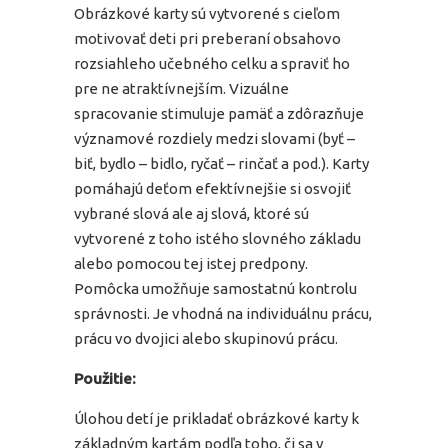
Obrázkové karty sú vytvorené s cieľom
motivovať deti pri preberaní obsahovo
rozsiahleho učebného celku a spraviť ho
pre ne atraktívnejším. Vizuálne
spracovanie stimuluje pamäť a zdôrazňuje
významové rozdiely medzi slovami (byť –
biť, bydlo – bidlo, ryčať – rinčať a pod.). Karty
pomáhajú deťom efektívnejšie si osvojiť
vybrané slová ale aj slová, ktoré sú
vytvorené z toho istého slovného základu
alebo pomocou tej istej predpony.
Pomôcka umožňuje samostatnú kontrolu
správnosti. Je vhodná na individuálnu prácu,
prácu vo dvojici alebo skupinovú prácu.
Použitie:
Úlohou detí je prikladať obrázkové karty k
základným kartám podľa toho, či sa v