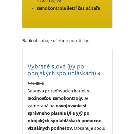
fixáciu učiva
samokontrola šetrí čas učiteľa
Balík obsahuje učebné pomôcky:
Vybrané slová (i/y po
obojakých spoluhláskach)
»
149,00 €
Súprava priraďovacích kariet
s
možnosťou samokontroly
. Je
zameraná na
osvojovanie si
správneho písania i/í a y/ý po
obojakých spoluhláskach pomocou
vizuálnych podnetov.
Obsahuje spolu