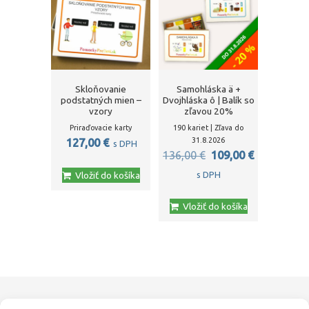
Skloňovanie
Samohláska ä +
podstatných mien –
Dvojhláska ô | Balík so
vzory
zľavou 20%
Priraďovacie karty
190 kariet | Zľava do
31.8.2026
127,00
€
s DPH
Pôvodná
Aktuálna
136,00
€
109,00
€
cena
cena
Vložiť do košíka
s DPH
bola:
je:
Vložiť do košíka
136,00 €.
109,00 €.