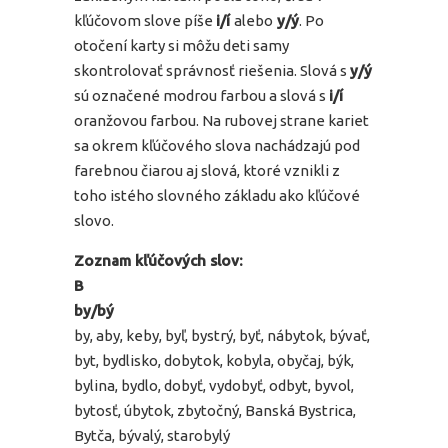
kľúčovom slove píše
i/í
alebo
y/ý
. Po
otočení karty si môžu deti samy
skontrolovať správnosť riešenia. Slová s
y/ý
sú označené modrou farbou a slová s
i/í
oranžovou farbou. Na rubovej strane kariet
sa okrem kľúčového slova nachádzajú pod
farebnou čiarou aj slová, ktoré vznikli z
toho istého slovného základu ako kľúčové
slovo.
Zoznam kľúčových slov:
B
by/bý
by, aby, keby, byľ, bystrý, byť, nábytok, bývať,
byt, bydlisko, dobytok, kobyla, obyčaj, býk,
bylina, bydlo, dobyť, vydobyť, odbyt, byvol,
bytosť, úbytok, zbytočný, Banská Bystrica,
Bytča, bývalý, starobylý