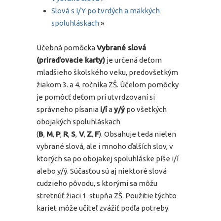
Slová s I/Y po tvrdých a mäkkých
spoluhláskach
»
Učebná pomôcka
Vybrané slová
(priraďovacie karty)
je určená deťom
mladšieho školského veku, predovšetkým
žiakom 3. a 4. ročníka ZŠ. Účelom pomôcky
je pomôcť deťom pri utvrdzovaní si
správneho písania
i/í
a
y/ý
po všetkých
obojakých spoluhláskach
(
B
,
M
,
P
,
R
,
S
,
V
,
Z
,
F
). Obsahuje teda nielen
vybrané slová, ale i mnoho ďalších slov, v
ktorých sa po obojakej spoluhláske píše i/í
alebo y/ý. Súčasťou sú aj niektoré slová
cudzieho pôvodu, s ktorými sa môžu
stretnúť žiaci 1. stupňa ZŠ. Použitie týchto
kariet môže učiteľ zvážiť podľa potreby.