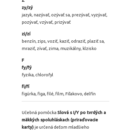
Z
zy/zý
jazyk, nazývať, ozývať sa, prezývať, vyzývať,
pozývať, vzývať, prizývať
zi/zí
benzín, zips, voziť, kaziť, odraziť, plaziť sa,
mraziť, zívať, zima, muzikálny, klzisko
F
fy/fý
fyzika, chlorofyl
fi/fí
figúrka, figa, filé, film, Fiľakovo, delfín
Učebná pomôcka
Slová s I/Y po tvrdých a
mäkkých spoluhláskach (priraďovacie
karty)
je určená deťom mladšieho