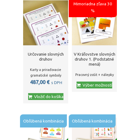
Mimoriadna zľava 30
%
Určovanie slovných
V Kráľovstve slovných
druhov
druhov 1. (Podstatné
mená)
Karty a priraďovacie
Pracovný zošit + nálepky
gramatické symboly
487,00
€
s DPH
Výber možností
Vložiť do košíka
Obľúbená kombinácia
Obľúbená kombinácia