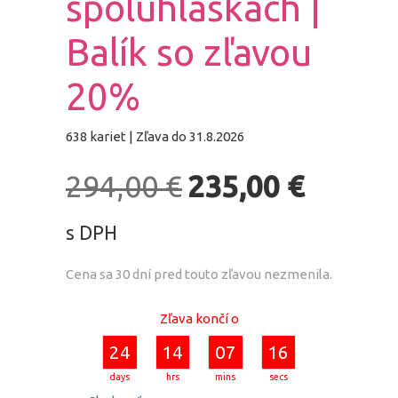
spoluhláskach |
Balík so zľavou
20%
638 kariet | Zľava do 31.8.2026
Pôvodná
Aktuáln
294,00
€
235,00
€
cena
cena
s DPH
bola:
je:
Cena sa 30 dní pred touto zľavou nezmenila.
294,00 €.
235,00 €
Zľava končí o
24
14
07
15
days
hrs
mins
secs