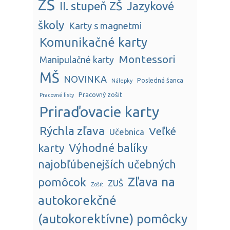
ZŠ
II. stupeň ZŠ
Jazykové
školy
Karty s magnetmi
Komunikačné karty
Montessori
Manipulačné karty
MŠ
NOVINKA
Posledná šanca
Nálepky
Pracovný zošit
Pracovné listy
Priraďovacie karty
Rýchla zľava
Veľké
Učebnica
karty
Výhodné balíky
najobľúbenejších učebných
Zľava na
pomôcok
ZUŠ
Zošit
autokorekčné
(autokorektívne) pomôcky