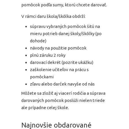
pomôcok podľa sumy, ktorú chcete darovať.
V rámci daru škola/škôlka obdrží:
súpravu vybraných pomôcok šitú na
mieru potrieb danej školy/škôlky (po
dohode)
návody na použitie pomôcok
plnú záruku 2 roky
darovací dekrét (pozrite ukážku)
zaškolenie učiteľov na prácu s
pomôckami
zľavu alebo darček navyše od nás
Môžete sa zložiť aj viacerí rodičia a súprava
darovaných pomôcok poslúži nielen triede
ale prípadne celej škole.
Najnovšie obdarované