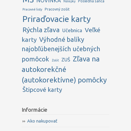
NOVINKA
Posledná šanca
Nálepky
Pracovný zošit
Pracovné listy
Priraďovacie karty
Rýchla zľava
Veľké
Učebnica
karty
Výhodné balíky
najobľúbenejších učebných
Zľava na
pomôcok
ZUŠ
Zošit
autokorekčné
(autokorektívne) pomôcky
Štipcové karty
Informácie
Ako nakupovať