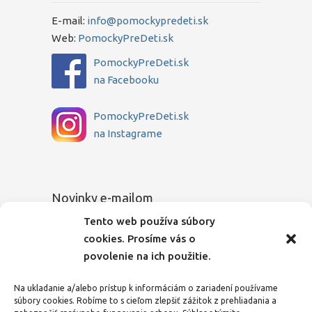
E-mail:
info@pomockypredeti.sk
Web:
PomockyPreDeti.sk
PomockyPreDeti.sk
na Facebooku
PomockyPreDeti.sk
na Instagrame
Novinky e-mailom
Tento web používa súbory
Chcete sa dozvedieť o novinkách medzi
cookies. Prosíme vás o
prvými? Zadajte Vašu e-mailovú adresu a
povolenie na ich použitie.
my Vás budeme o všetkom pravidelne
informovať.
Na ukladanie a/alebo prístup k informáciám o zariadení používame
súbory cookies. Robíme to s cieľom zlepšiť zážitok z prehliadania a
E-mailová adresa