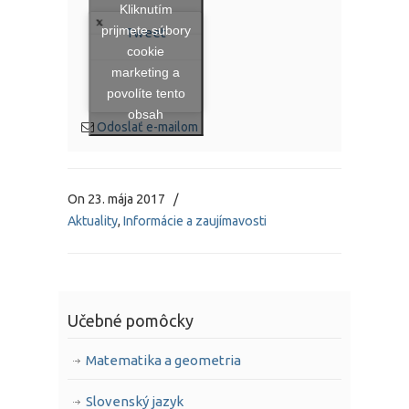
Kliknutím
prijmete súbory
Tweet
cookie
marketing a
povolíte tento
obsah
Odoslať e-mailom
On
23. mája 2017
/
Aktuality
,
Informácie a zaujímavosti
Učebné pomôcky
Matematika a geometria
Slovenský jazyk