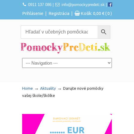
0911 137 086
|
info@pomockypredeti.sk
|
|
|
Prihlásenie
Registrácia
Košík:
0,00
€
( 0 )
Navigation
→
→
Home
Aktuality
Darujte nové pomôcky
vašej škole/škôlke