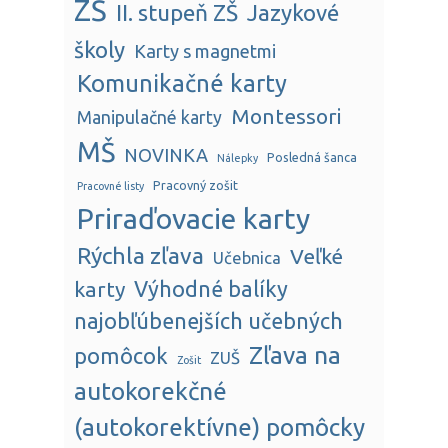
ZŠ
II. stupeň ZŠ
Jazykové
školy
Karty s magnetmi
Komunikačné karty
Montessori
Manipulačné karty
MŠ
NOVINKA
Posledná šanca
Nálepky
Pracovný zošit
Pracovné listy
Priraďovacie karty
Rýchla zľava
Veľké
Učebnica
karty
Výhodné balíky
najobľúbenejších učebných
Zľava na
pomôcok
ZUŠ
Zošit
autokorekčné
(autokorektívne) pomôcky