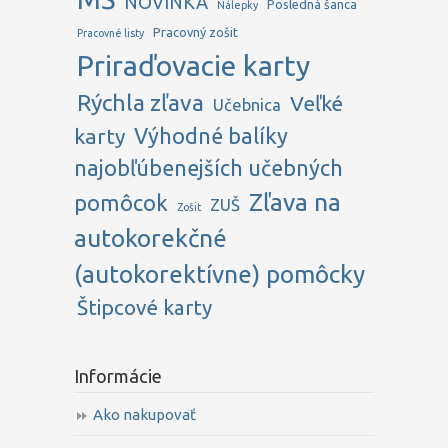
NOVINKA
Posledná šanca
Nálepky
Pracovný zošit
Pracovné listy
Priraďovacie karty
Rýchla zľava
Veľké
Učebnica
karty
Výhodné balíky
najobľúbenejších učebných
Zľava na
pomôcok
ZUŠ
Zošit
autokorekčné
(autokorektívne) pomôcky
Štipcové karty
Informácie
Ako nakupovať