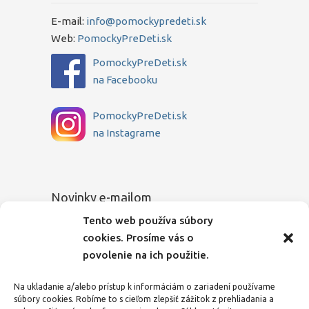
E-mail:
info@pomockypredeti.sk
Web:
PomockyPreDeti.sk
PomockyPreDeti.sk
na Facebooku
PomockyPreDeti.sk
na Instagrame
Novinky e-mailom
Tento web používa súbory
Chcete sa dozvedieť o novinkách medzi
cookies. Prosíme vás o
prvými? Zadajte Vašu e-mailovú adresu a
povolenie na ich použitie.
my Vás budeme o všetkom pravidelne
informovať.
Na ukladanie a/alebo prístup k informáciám o zariadení používame
súbory cookies. Robíme to s cieľom zlepšiť zážitok z prehliadania a
E-mailová adresa