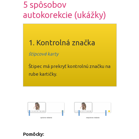
5 spôsobov
autokorekcie (ukážky)
1. Kontrolná značka
štipcové karty
Štipec má prekryť kontrolnú značku na
rube kartičky.
Pomôcky: