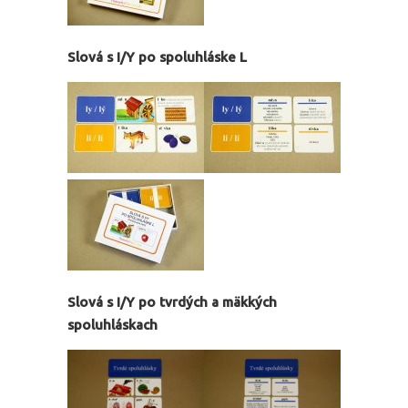
Slová s I/Y po spoluhláske L
Slová s I/Y po tvrdých a mäkkých
spoluhláskach