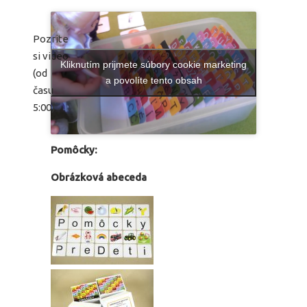
Pozrite
si video
Kliknutím prijmete súbory cookie marketing
(od
a povolíte tento obsah
času
5:00)
Pomôcky:
Obrázková abeceda