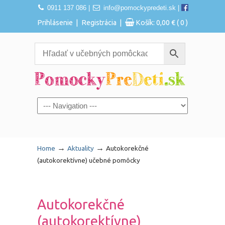
0911 137 086
|
info@pomockypredeti.sk
|
|
|
Prihlásenie
Registrácia
Košík:
0,00
€
( 0 )
Navigation
→
→
Home
Aktuality
Autokorekčné
(autokorektívne) učebné pomôcky
Autokorekčné
(autokorektívne)