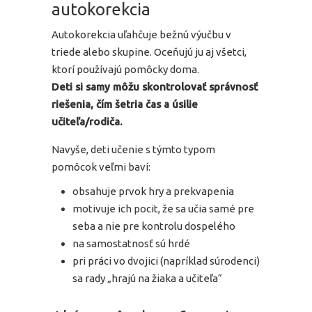
autokorekcia
Autokorekcia uľahčuje bežnú výučbu v
triede alebo skupine. Oceňujú ju aj všetci,
ktorí používajú pomôcky doma.
Deti si samy môžu skontrolovať správnosť
riešenia, čím šetria čas a úsilie
učiteľa/rodiča.
Navyše, deti učenie s týmto typom
pomôcok veľmi baví:
obsahuje prvok hry a prekvapenia
motivuje ich pocit, že sa učia samé pre
seba a nie pre kontrolu dospelého
na samostatnosť sú hrdé
pri práci vo dvojici (napríklad súrodenci)
sa rady „hrajú na žiaka a učiteľa“