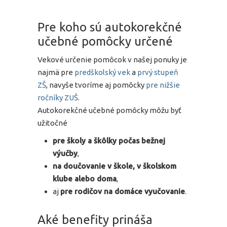
Pre koho sú autokorekčné
učebné pomôcky určené
Vekové určenie pomôcok v našej ponuky je
najmä pre
predškolský vek
a
prvý stupeň
ZŠ
, navyše tvoríme aj pomôcky
pre nižšie
ročníky ZUŠ
.
Autokorekčné učebné pomôcky môžu byť
užitočné
pre školy a škôlky počas bežnej
výučby
,
na doučovanie v škole, v školskom
klube alebo doma
,
aj
pre rodičov na domáce vyučovanie
.
Aké benefity prináša