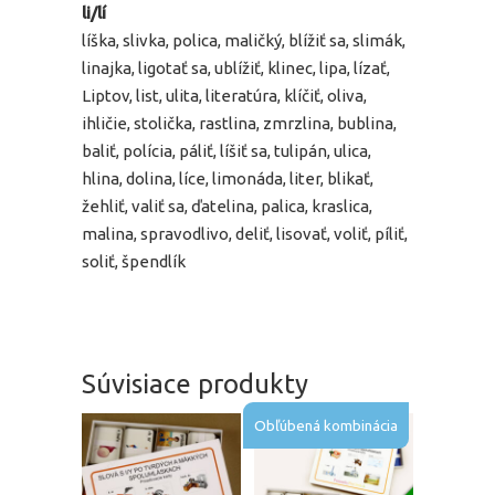
li/lí
líška, slivka, polica, maličký, blížiť sa, slimák,
linajka, ligotať sa, ublížiť, klinec, lipa, lízať,
Liptov, list, ulita, literatúra, klíčiť, oliva,
ihličie, stolička, rastlina, zmrzlina, bublina,
baliť, polícia, páliť, líšiť sa, tulipán, ulica,
hlina, dolina, líce, limonáda, liter, blikať,
žehliť, valiť sa, ďatelina, palica, kraslica,
malina, spravodlivo, deliť, lisovať, voliť, píliť,
soliť, špendlík
Súvisiace produkty
Obľúbená kombinácia