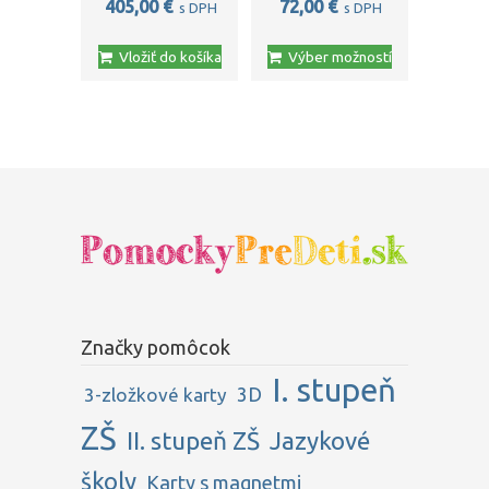
405,00
€
72,00
€
s DPH
s DPH
Tento
Vložiť do košíka
Výber možností
produkt
má
viacero
variantov.
Možnosti
si
môžete
vybrať
na
stránke
produktu.
Značky pomôcok
I. stupeň
3D
3-zložkové karty
ZŠ
II. stupeň ZŠ
Jazykové
školy
Karty s magnetmi