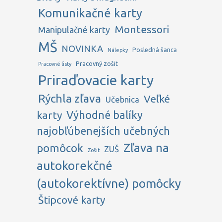
Komunikačné karty
Montessori
Manipulačné karty
MŠ
NOVINKA
Posledná šanca
Nálepky
Pracovný zošit
Pracovné listy
Priraďovacie karty
Rýchla zľava
Veľké
Učebnica
karty
Výhodné balíky
najobľúbenejších učebných
Zľava na
pomôcok
ZUŠ
Zošit
autokorekčné
(autokorektívne) pomôcky
Štipcové karty