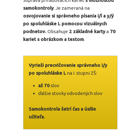
Súprava priraďovacích kariet
s možnosťou
samokontroly
. Je zameraná na
osvojovanie si správneho písania i/í a y/ý
po spoluhláske L pomocou vizuálnych
podnetov.
Obsahuje
2 základné karty
a
70
kariet s obrázkom a textom
.
Vyrieši precvičovanie správneho i/y
po spoluhláske L
na I. stupni ZŠ:
až 70
slov
ďalšie stovky odvodených slov
Samokontrola šetrí čas a úsilie
učiteľa.