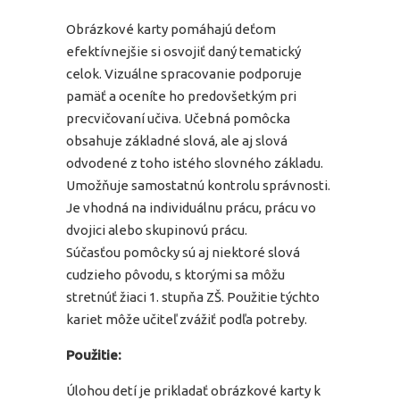
Obrázkové karty pomáhajú deťom
efektívnejšie si osvojiť daný tematický
celok. Vizuálne spracovanie podporuje
pamäť a oceníte ho predovšetkým pri
precvičovaní učiva. Učebná pomôcka
obsahuje základné slová, ale aj slová
odvodené z toho istého slovného základu.
Umožňuje samostatnú kontrolu správnosti.
Je vhodná na individuálnu prácu, prácu vo
dvojici alebo skupinovú prácu.
Súčasťou pomôcky sú aj niektoré slová
cudzieho pôvodu, s ktorými sa môžu
stretnúť žiaci 1. stupňa ZŠ. Použitie týchto
kariet môže učiteľ zvážiť podľa potreby.
Použitie:
Úlohou detí je prikladať obrázkové karty k