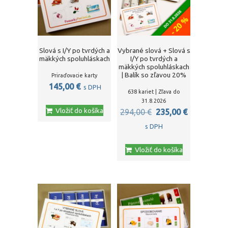
Slová s I/Y po tvrdých a
Vybrané slová + Slová s
mäkkých spoluhláskach
I/Y po tvrdých a
mäkkých spoluhláskach
| Balík so zľavou 20%
Priraďovacie karty
145,00
€
s DPH
638 kariet | Zľava do
31.8.2026
Vložiť do košíka
Pôvodná
Aktuálna
294,00
€
235,00
€
cena
cena
s DPH
bola:
je:
Vložiť do košíka
294,00 €.
235,00 €.