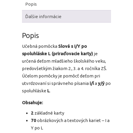
Popis
Ďalšie informácie
Popis
Učebná pomôcka
Slová s I/Y po
spoluhláske L (priraďovacie karty)
je
určená deťom mladšieho školského veku,
predovšetkým žiakom 2., 3. a 4. ročníka ZŠ.
Účelom pomôcky je pomôcť deťom pri
utvrdzovaní si správneho písania
i/í
a
y/ý
po
spoluhláske
L
.
Obsahuje:
2
základné karty
70
obrázkových a textových kariet – I a
Y po L