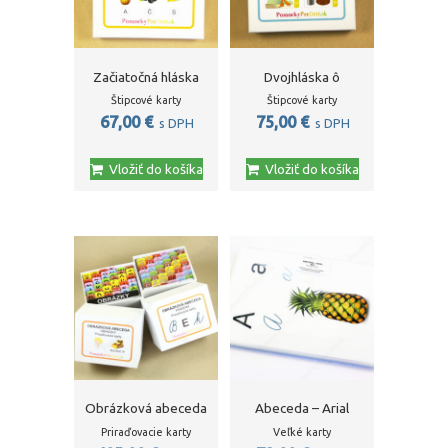
Začiatočná hláska
Dvojhláska ô
Štipcové karty
Štipcové karty
67,00
€
75,00
€
s DPH
s DPH
Vložiť do košíka
Vložiť do košíka
Obrázková abeceda
Abeceda – Arial
Priraďovacie karty
Veľké karty