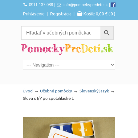
0911 137 086
|
info@pomockypredeti.sk
|
|
|
Prihlásenie
Registrácia
Košík:
0,00
€
( 0 )
Navigation
→
→
→
Úvod
Učebné pomôcky
Slovenský jazyk
Slová s I/Y po spoluhláske L