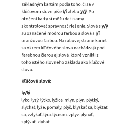
základným kartám podľa toho, či sa v
kľúčovom slove píše
i/í
alebo
y/ý
. Po
otočení karty si môžu deti samy
skontrolovať správnosť riešenia. Slová s
y/ý
sú označené modrou farbou a slová s
i/í
oranžovou farbou. Na rubovej strane kariet
sa okrem kľúčového slova nachádzajú pod
farebnou čiarou aj slová, ktoré vznikli z
toho istého slovného základu ako kľúčové
slovo.
Kľúčové slová:
ly/lý
lyko, lysý, lýtko, lyžica, mlyn, plyn, plytký,
slýchať, lyže, pomaly, plyš, blýskať sa, blyšťať
sa, vzlykať, lýra, lýceum, vplyv, plynúť,
splývať, zlyhať