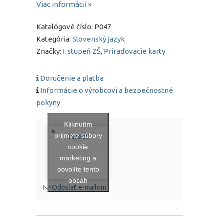
Viac informácií »
Katalógové číslo:
P047
Kategória:
Slovenský jazyk
Značky:
I. stupeň ZŠ
,
Priraďovacie karty
Doručenie a platba
Informácie o výrobcovi a bezpečnostné
pokyny
Kliknutím
prijmete súbory
Tweet
cookie
marketing a
povolíte tento
obsah
Odoslať e-mailom