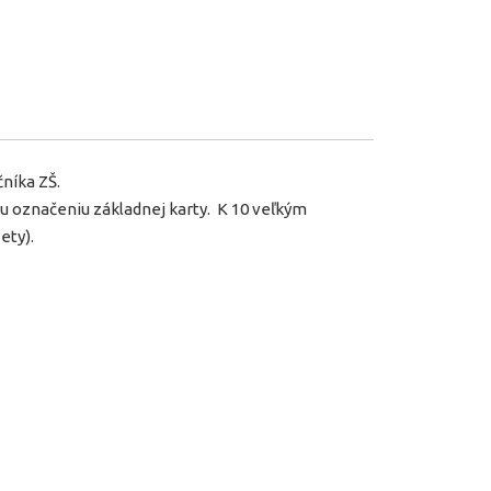
níka ZŠ.
mu označeniu základnej karty. K 10 veľkým
ety).