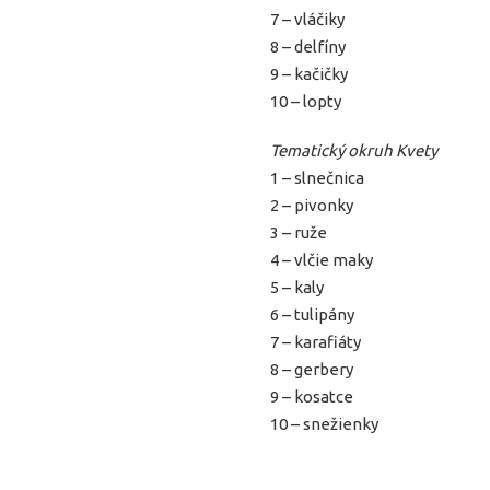
7 – vláčiky
8 – delfíny
9 – kačičky
10 – lopty
Tematický okruh Kvety
1 – slnečnica
2 – pivonky
3 – ruže
4 – vlčie maky
5 – kaly
6 – tulipány
7 – karafiáty
8 – gerbery
9 – kosatce
10 – snežienky