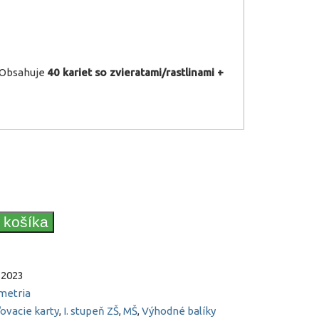
. Obsahuje
40 kariet so zvieratami/rastlinami +
o košíka
2023
metria
ovacie karty
,
I. stupeň ZŠ
,
MŠ
,
Výhodné balíky