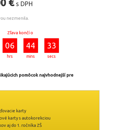
dná
Aktuálna
00
€
s DPH
cena
avou nezmenila.
je:
Zľava končí o
0 €.
89,00 €.
06
44
32
hrs
mins
secs
ikajúcich pomôcok najvhodnejší pre
aďovacie karty
cové karty s autokorekciou
ov aj do 1. ročníka ZŠ