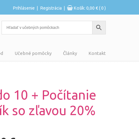
|
|
Prihlásenie
Registrácia
Košík:
0,00
€
( 0 )
od
Učebné pomôcky
Články
Kontakt
do 10 + Počítanie
lík so zľavou 20%