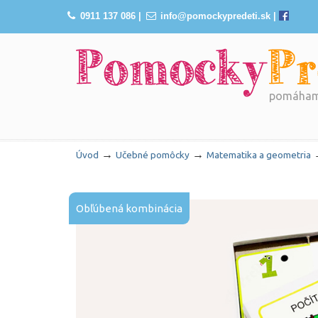
0911 137 086
|
info@pomockypredeti.sk
|
pomáhame
Navigation
→
→
Úvod
Učebné pomôcky
Matematika a geometria
Obľúbená kombinácia