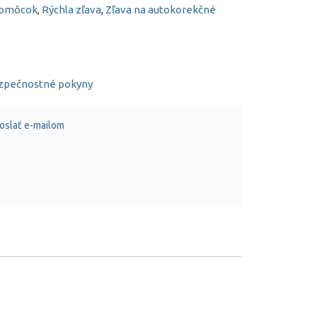
pomôcok
,
Rýchla zľava
,
Zľava na autokorekčné
ezpečnostné pokyny
oslať e-mailom