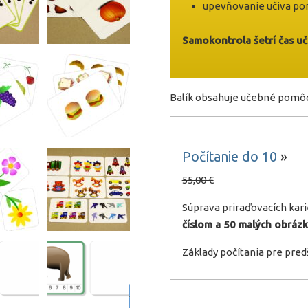
upevňovanie učiva po
Samokontrola šetrí čas uči
Balík obsahuje učebné pomôc
Počítanie do 10
»
55,00 €
Súprava priraďovacích kar
číslom a 50 malých obrázk
Základy počítania pre pre