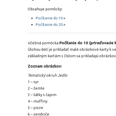
Obsahuje pomôcky:
Počítanie do 10
»
Počítanie do 20
»
Učebná pomôcka
Počítanie do 10 (priraďovacie k
Úlohou detí je prikladať malé obrázkové karty k v
základným kartám s číslom sa prikladajú obrázkové 
Zoznam obrázkov:
Tematický okruh Jedlo
1 – syr
2 – žemle
3 – šálky s čajom
4 – muffiny
5 – pizze
6 – sendviče