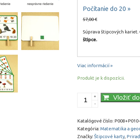
Počítanie do 20 »
57,00 €
Súprava štipcových kariet
štipce.
Viac informácií »
Produkt je k dispozícii.
množstvo
Vložiť d
+
-
Počítanie
do
10
Katalógové číslo:
P008+P010-
+
Kategória:
Matematika a geo
Počítanie
Značky:
Štipcové karty
,
Priraď