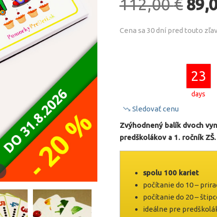
Pôvo
112,00
€
89,
cena
Cena sa 30 dní pred touto zľ
bola:
112,0
23
days
Sledovať cenu
Zvýhodnený balík dvoch vyn
predškolákov a 1. ročník ZŠ.
e
spolu 100 kariet
počítanie do 10 – prir
počítanie do 20 – štip
ideálne pre predškolák