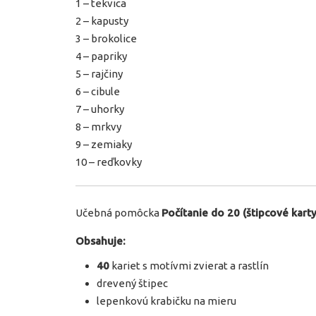
1 – tekvica
2 – kapusty
3 – brokolice
4 – papriky
5 – rajčiny
6 – cibule
7 – uhorky
8 – mrkvy
9 – zemiaky
10 – reďkovky
Učebná pomôcka
Počítanie do 20 (štipcové karty
Obsahuje:
40
kariet s motívmi zvierat a rastlín
drevený štipec
lepenkovú krabičku na mieru