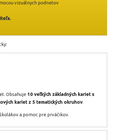
mocou vizuálnych podnetov
teľa.
ky:
iet. Obsahuje
10 veľkých základných kariet s
ových kariet z 5 tematických okruhov
.
dškolákov a pomoc pre prváčikov.