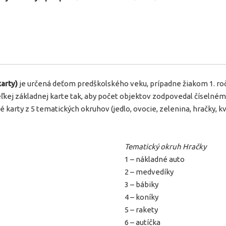
arty)
je určená deťom predškolského veku, prípadne žiakom 1. roč
eľkej základnej karte tak, aby počet objektov zodpovedal číselné
karty z 5 tematických okruhov (jedlo, ovocie, zelenina, hračky, kv
Tematický okruh Hračky
1 – nákladné auto
2 – medvedíky
3 – bábiky
4 – koníky
5 – rakety
6 – autíčka